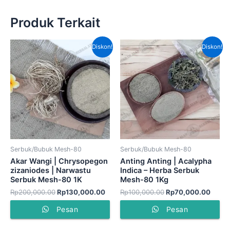
Produk Terkait
Harga
Harga
Harga
Harga
Diskon!
Diskon!
aslinya
saat
aslinya
saat
adalah:
ini
adalah:
ini
Rp200,000.00.
adalah:
Rp100,000.00.
adala
Rp130,000.00.
Rp70,
Serbuk/Bubuk Mesh-80
Serbuk/Bubuk Mesh-80
Akar Wangi | Chrysopegon
Anting Anting | Acalypha
zizaniodes | Narwastu
Indica – Herba Serbuk
Serbuk Mesh-80 1K
Mesh-80 1Kg
Rp
200,000.00
Rp
130,000.00
Rp
100,000.00
Rp
70,000.00
Pesan
Pesan