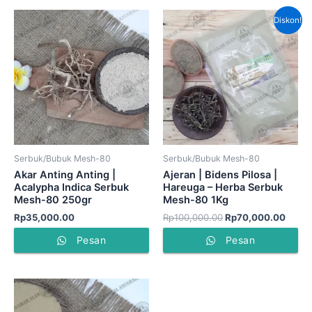
Harga
Harga
Diskon!
aslinya
saat
adalah:
ini
Rp100,000.00.
adala
Rp70,
Serbuk/Bubuk Mesh-80
Serbuk/Bubuk Mesh-80
Akar Anting Anting |
Ajeran | Bidens Pilosa |
Acalypha Indica Serbuk
Hareuga – Herba Serbuk
Mesh-80 250gr
Mesh-80 1Kg
Rp
35,000.00
Rp
100,000.00
Rp
70,000.00
Pesan
Pesan