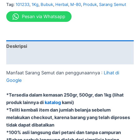
Tag:
101233
,
1Kg
,
Bubuk
,
Herbal
,
M-80
,
Produk
,
Sarang Semut
Pesan via Whatsapp
Deskripsi
Informasi Tambahan
Manfaat Sarang Semut dan penggunaannya :
Lihat di
Google
*Tersedia dalam kemasan 250gr, 500gr, dan 1kg (lihat
produk lainnya di
katalog
kami)
*Teliti kembali item dan jumlah belanja sebelum
melakukan checkout, karena barang yang telah diproses
tidak dapat dibatalkan
*100% asli langsung dari petani dan tanpa campuran
*Bahan serbuk langsung diolah dari simplisia kering