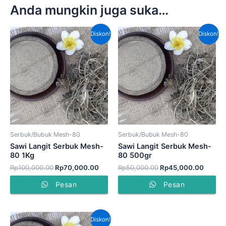
Anda mungkin juga suka…
Harga
Harga
Harga
Harga
Diskon!
Diskon!
aslinya
saat
aslinya
saat
adalah:
ini
adalah:
ini
Rp100,000.00.
adalah:
Rp50,000.00.
adalah
Rp70,000.00.
Rp45,
Serbuk/Bubuk Mesh-80
Serbuk/Bubuk Mesh-80
Sawi Langit Serbuk Mesh-
Sawi Langit Serbuk Mesh-
80 1Kg
80 500gr
Rp
100,000.00
Rp
70,000.00
Rp
50,000.00
Rp
45,000.00
Pesan
Pesan
Harga
Harga
Diskon!
aslinya
saat