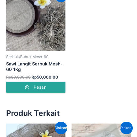
adalah:
ini
Rp80,000.00.
adalah:
Rp50,000.00.
Serbuk/Bubuk Mesh-60
Sawi Langit Serbuk Mesh-
60 1Kg
Rp
80,000.00
Rp
50,000.00
Pesan
Produk Terkait
Harga
Harga
Harga
Harga
Diskon!
Diskon!
aslinya
saat
aslinya
saat
adalah:
ini
adalah:
ini