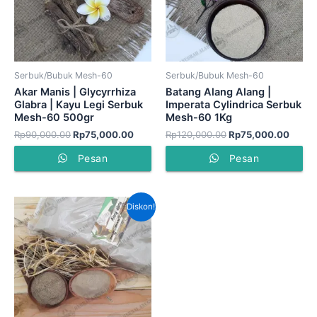
Serbuk/Bubuk Mesh-60
Serbuk/Bubuk Mesh-60
Akar Manis | Glycyrrhiza
Batang Alang Alang |
Glabra | Kayu Legi Serbuk
Imperata Cylindrica Serbuk
Mesh-60 500gr
Mesh-60 1Kg
Rp
90,000.00
Rp
75,000.00
Rp
120,000.00
Rp
75,000.00
Pesan
Pesan
Harga
Harga
Diskon!
aslinya
saat
adalah:
ini
Rp80,000.00.
adalah:
Rp55,000.00.