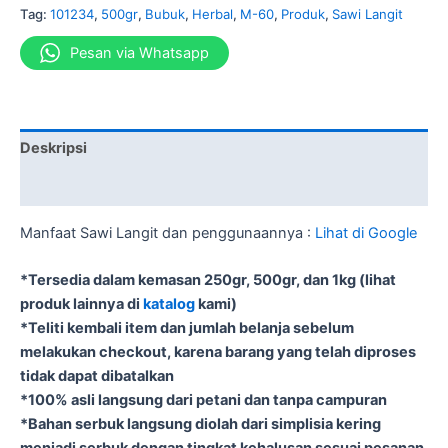
Tag:
101234
,
500gr
,
Bubuk
,
Herbal
,
M-60
,
Produk
,
Sawi Langit
Pesan via Whatsapp
Deskripsi
Informasi Tambahan
Manfaat Sawi Langit dan penggunaannya :
Lihat di Google
*Tersedia dalam kemasan 250gr, 500gr, dan 1kg (lihat
produk lainnya di
katalog
kami)
*Teliti kembali item dan jumlah belanja sebelum
melakukan checkout, karena barang yang telah diproses
tidak dapat dibatalkan
*100% asli langsung dari petani dan tanpa campuran
*Bahan serbuk langsung diolah dari simplisia kering
menjadi serbuk dengan tingkat kehalusan sesuai pesanan