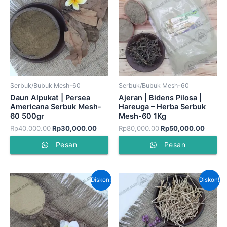
Rp40,000.00.
adalah:
Rp80,000.00.
adalah
Rp30,000.00.
Rp50,
Serbuk/Bubuk Mesh-60
Serbuk/Bubuk Mesh-60
Daun Alpukat | Persea
Ajeran | Bidens Pilosa |
Americana Serbuk Mesh-
Hareuga – Herba Serbuk
60 500gr
Mesh-60 1Kg
Rp
40,000.00
Rp
30,000.00
Rp
80,000.00
Rp
50,000.00
Pesan
Pesan
Harga
Harga
Harga
Harga
Diskon!
Diskon!
aslinya
saat
aslinya
saat
adalah:
ini
adalah:
ini
Rp90,000.00.
adalah:
Rp120,000.00.
adala
Rp75,000.00.
Rp75,