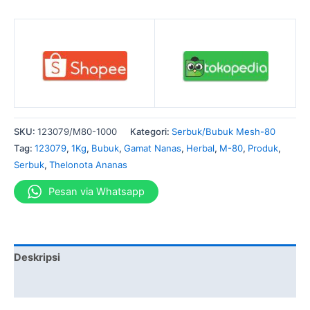
SKU:
123079/M80-1000
Kategori:
Serbuk/Bubuk Mesh-80
Tag:
123079
,
1Kg
,
Bubuk
,
Gamat Nanas
,
Herbal
,
M-80
,
Produk
,
Serbuk
,
Thelonota Ananas
Pesan via Whatsapp
Deskripsi
Informasi Tambahan