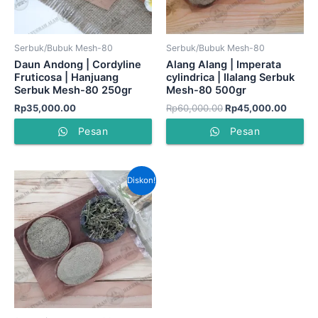
Serbuk/Bubuk Mesh-80
Serbuk/Bubuk Mesh-80
Daun Andong | Cordyline
Alang Alang | Imperata
Fruticosa | Hanjuang
cylindrica | Ilalang Serbuk
Serbuk Mesh-80 250gr
Mesh-80 500gr
Rp
35,000.00
Rp
60,000.00
Rp
45,000.00
Pesan
Pesan
Harga
Harga
Diskon!
aslinya
saat
adalah:
ini
Rp100,000.00.
adalah:
Rp70,000.00.