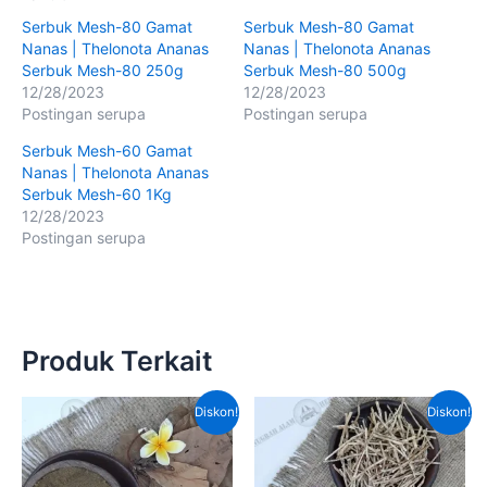
Serbuk Mesh-80 Gamat
Serbuk Mesh-80 Gamat
Nanas | Thelonota Ananas
Nanas | Thelonota Ananas
Serbuk Mesh-80 250g
Serbuk Mesh-80 500g
12/28/2023
12/28/2023
Postingan serupa
Postingan serupa
Serbuk Mesh-60 Gamat
Nanas | Thelonota Ananas
Serbuk Mesh-60 1Kg
12/28/2023
Postingan serupa
Produk Terkait
Harga
Harga
Harga
Harga
Diskon!
Diskon!
aslinya
saat
aslinya
saat
adalah:
ini
adalah:
ini
Rp100,000.00.
adalah:
Rp70,000.00.
adalah
Rp70,000.00.
Rp55,0