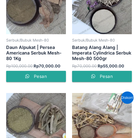
Serbuk/Bubuk Mesh-80
Serbuk/Bubuk Mesh-80
Daun Alpukat | Persea
Batang Alang Alang |
Americana Serbuk Mesh-
Imperata Cylindrica Serbuk
80 1Kg
Mesh-80 500gr
Rp
100,000.00
Rp
70,000.00
Rp
70,000.00
Rp
55,000.00
Pesan
Pesan
Harga
Harga
Diskon!
aslinya
saat
adalah:
ini
Rp60,000.00.
adalah
Rp45,