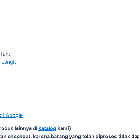
Tag:
 Langit
 di Google
roduk lainnya di
katalog
kami)
an checkout, karena barang yang telah diproses tidak dap