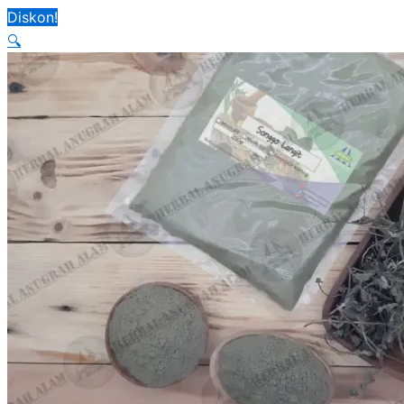
Diskon!
🔍