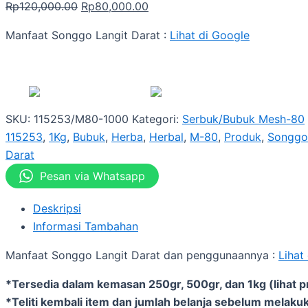
Rp
120,000.00
Rp
80,000.00
Manfaat Songgo Langit Darat :
Lihat di Google
SKU:
115253/M80-1000
Kategori:
Serbuk/Bubuk Mesh-80
115253
,
1Kg
,
Bubuk
,
Herba
,
Herbal
,
M-80
,
Produk
,
Songgo
Darat
Pesan via Whatsapp
Deskripsi
Informasi Tambahan
Manfaat Songgo Langit Darat dan penggunaannya :
Lihat
*Tersedia dalam kemasan 250gr, 500gr, dan 1kg (lihat p
*Teliti kembali item dan jumlah belanja sebelum melakuk