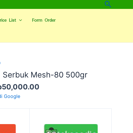
Cari
rice List
Form Order
arga
Harga
0
linya
saat
a Serbuk Mesh-80 500gr
alah:
ini
p
50,000.00
p60,000.00.
adalah:
Rp50,000.00.
di Google