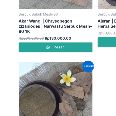
Serbuk/Bubuk Mesh-80
Serbuk/Bu
Akar Wangi | Chrysopegon
Ajeran | 
zizaniodes | Narwastu Serbuk Mesh-
Herba S
80 1K
Rp
50,000
Rp
200,000.00
Rp
130,000.00
Pesan
Harga
Harga
Diskon!
aslinya
saat
adalah:
ini
Rp50,000.00.
adalah:
Rp45,000.00.