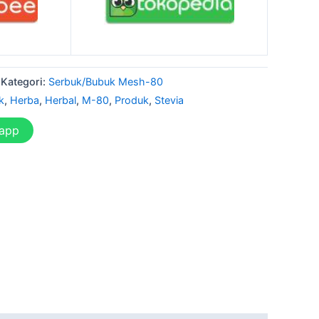
Kategori:
Serbuk/Bubuk Mesh-80
k
,
Herba
,
Herbal
,
M-80
,
Produk
,
Stevia
sapp