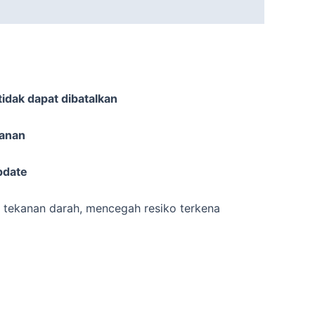
idak dapat dibatalkan
sanan
pdate
n tekanan darah, mencegah resiko terkena