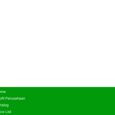
ome
ofil Perusahaan
talog
ice List