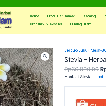
Home
Profil Perusahaan
Katalog
P
Dropship & Reseller
Hubungi Kami
H
Serbuk/Bubuk Mesh-8
as
Stevia – Herb
ad
Rp
60,000.00
R
R
Manfaat Stevia :
Lihat 