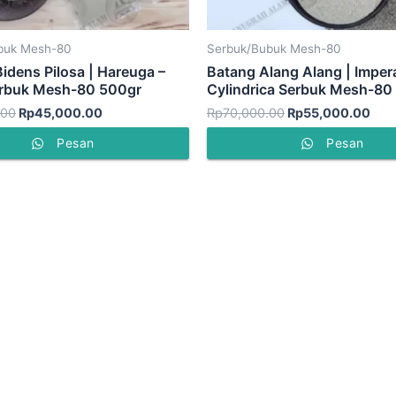
buk Mesh-80
Serbuk/Bubuk Mesh-80
Bidens Pilosa | Hareuga –
Batang Alang Alang | Imper
erbuk Mesh-80 500gr
Cylindrica Serbuk Mesh-80
.00
Rp
45,000.00
Rp
70,000.00
Rp
55,000.00
Pesan
Pesan