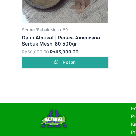
Serbuk/Bubuk Mesh-80
Daun Alpukat | Persea Americana
Serbuk Mesh-80 500gr
Rp
50,000.00
Rp
45,000.00
Pesan
H
Pr
Ka
Pr