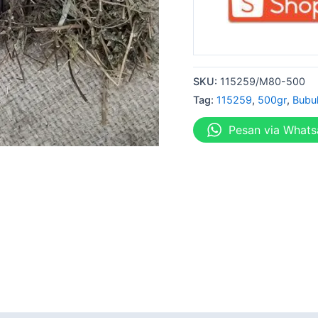
SKU:
115259/M80-500
Tag:
115259
,
500gr
,
Bubu
Pesan via What