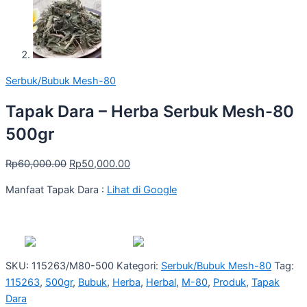
Serbuk/Bubuk Mesh-80
Tapak Dara – Herba Serbuk Mesh-80
500gr
Rp
60,000.00
Rp
50,000.00
Manfaat Tapak Dara :
Lihat di Google
SKU:
115263/M80-500
Kategori:
Serbuk/Bubuk Mesh-80
Tag:
115263
,
500gr
,
Bubuk
,
Herba
,
Herbal
,
M-80
,
Produk
,
Tapak
Dara