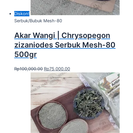
Diskon!
Serbuk/Bubuk Mesh-80
Akar Wangi | Chrysopegon
zizaniodes Serbuk Mesh-80
500gr
Rp
100,000.00
Rp
75,000.00