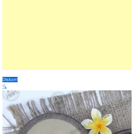
Diskon!
🔍