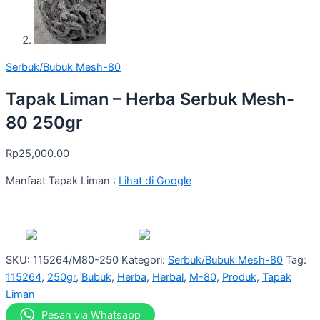
Serbuk/Bubuk Mesh-80
Tapak Liman – Herba Serbuk Mesh-
80 250gr
Rp
25,000.00
Manfaat Tapak Liman :
Lihat di Google
SKU:
115264/M80-250
Kategori:
Serbuk/Bubuk Mesh-80
Tag:
115264
,
250gr
,
Bubuk
,
Herba
,
Herbal
,
M-80
,
Produk
,
Tapak
Liman
Pesan via Whatsapp