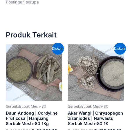
Postingan serupa
Produk Terkait
Harga
Harga
Harga
Har
Diskon!
Diskon!
aslinya
saat
aslinya
saat
adalah:
ini
adalah:
ini
Rp140,000.00.
adalah:
Rp200,000.00.
adal
Rp90,000.00.
Rp1
Serbuk/Bubuk Mesh-80
Serbuk/Bubuk Mesh-80
Daun Andong | Cordyline
Akar Wangi | Chrysopegon
Fruticosa | Hanjuang
zizaniodes | Narwastu
Serbuk Mesh-80 1Kg
Serbuk Mesh-80 1K