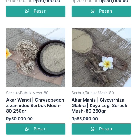
Rp
140,000.00
Rp
90,000.00
Rp
200,000.00
Rp
130,000.00
Pesan
Pesan
Serbuk/Bubuk Mesh-80
Serbuk/Bubuk Mesh-80
Akar Wangi | Chrysopegon
Akar Manis | Glycyrrhiza
zizaniodes Serbuk Mesh-
Glabra | Kayu Legi Serbuk
80 250gr
Mesh-80 250gr
Rp
50,000.00
Rp
55,000.00
Pesan
Pesan