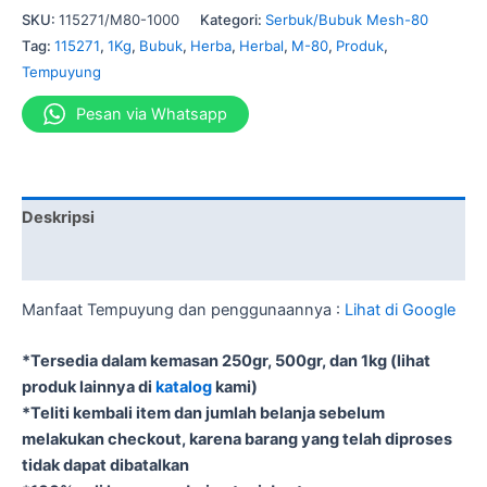
SKU:
115271/M80-1000
Kategori:
Serbuk/Bubuk Mesh-80
Tag:
115271
,
1Kg
,
Bubuk
,
Herba
,
Herbal
,
M-80
,
Produk
,
Tempuyung
Pesan via Whatsapp
Deskripsi
Informasi Tambahan
Manfaat Tempuyung dan penggunaannya :
Lihat di Google
*Tersedia dalam kemasan 250gr, 500gr, dan 1kg (lihat
produk lainnya di
katalog
kami)
*Teliti kembali item dan jumlah belanja sebelum
melakukan checkout, karena barang yang telah diproses
tidak dapat dibatalkan