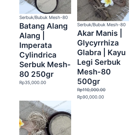
Serbuk/Bubuk Mesh-80
Batang Alang
Serbuk/Bubuk Mesh-80
Akar Manis |
Alang |
Glycyrrhiza
Imperata
Glabra | Kayu
Cylindrica
Legi Serbuk
Serbuk Mesh-
Mesh-80
80 250gr
500gr
Rp
35,000.00
Rp
110,000.00
Rp
90,000.00