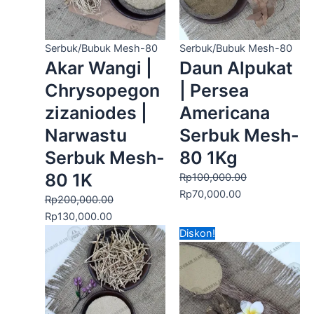
Serbuk/Bubuk Mesh-80
Serbuk/Bubuk Mesh-80
Akar Wangi |
Daun Alpukat
Chrysopegon
| Persea
zizaniodes |
Americana
Narwastu
Serbuk Mesh-
Serbuk Mesh-
80 1Kg
80 1K
Rp
100,000.00
Rp
70,000.00
Rp
200,000.00
Rp
130,000.00
Harga
Harga
Diskon!
aslinya
saat
adalah:
ini
Rp110,000.00.
adalah:
Rp90,000.00.