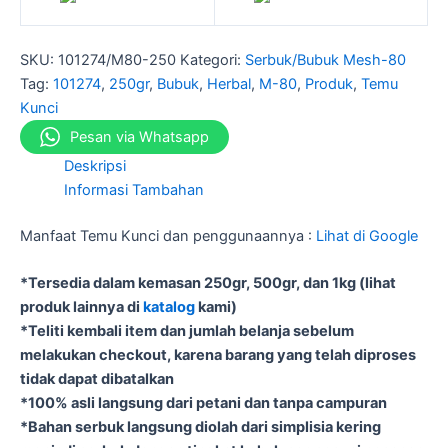
SKU:
101274/M80-250
Kategori:
Serbuk/Bubuk Mesh-80
Tag:
101274
,
250gr
,
Bubuk
,
Herbal
,
M-80
,
Produk
,
Temu
Kunci
Pesan via Whatsapp
Deskripsi
Informasi Tambahan
Manfaat Temu Kunci dan penggunaannya :
Lihat di Google
*Tersedia dalam kemasan 250gr, 500gr, dan 1kg (lihat
produk lainnya di
katalog
kami)
*Teliti kembali item dan jumlah belanja sebelum
melakukan checkout, karena barang yang telah diproses
tidak dapat dibatalkan
*100% asli langsung dari petani dan tanpa campuran
*Bahan serbuk langsung diolah dari simplisia kering