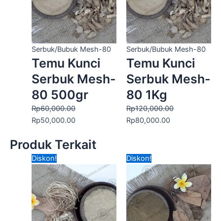
Serbuk/Bubuk Mesh-80
Serbuk/Bubuk Mesh-80
Temu Kunci
Temu Kunci
Serbuk Mesh-
Serbuk Mesh-
80 500gr
80 1Kg
Rp
60,000.00
Rp
120,000.00
Rp
50,000.00
Rp
80,000.00
Produk Terkait
Harga
Harga
Harga
Harga
Diskon!
Diskon!
aslinya
saat
aslinya
saat
adalah:
ini
adalah:
ini
Rp200,000.00.
adalah:
Rp100,000.00.
adalah:
Rp130,000.00.
Rp70,000.00.