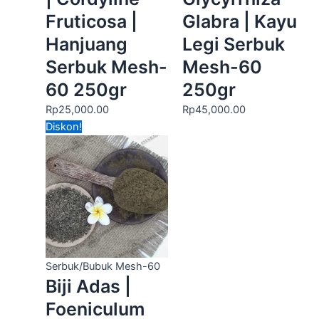
Fruticosa |
Glabra | Kayu
Hanjuang
Legi Serbuk
Serbuk Mesh-
Mesh-60
60 250gr
250gr
Rp
25,000.00
Rp
45,000.00
Harga
Harga
Diskon!
aslinya
saat
adalah:
ini
Rp180,000.00.
adalah:
Rp115,000.00.
Serbuk/Bubuk Mesh-60
Biji Adas |
Foeniculum