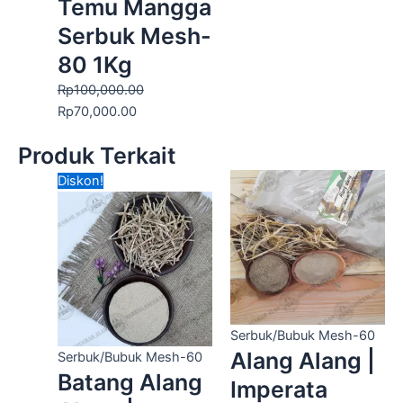
Temu Mangga
Serbuk Mesh-
80 1Kg
Rp
100,000.00
Rp
70,000.00
Produk Terkait
Harga
Harga
Diskon!
aslinya
saat
adalah:
ini
Rp60,000.00.
adalah:
Rp45,000.00.
Serbuk/Bubuk Mesh-60
Alang Alang |
Serbuk/Bubuk Mesh-60
Batang Alang
Imperata