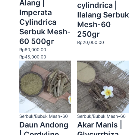
Alang |
cylindrica |
Imperata
Ilalang Serbuk
Cylindrica
Mesh-60
Serbuk Mesh-
250gr
60 500gr
Rp
20,000.00
Rp
60,000.00
Rp
45,000.00
Serbuk/Bubuk Mesh-60
Serbuk/Bubuk Mesh-60
Daun Andong
Akar Manis |
| Cordyline
Glycyrrhiza