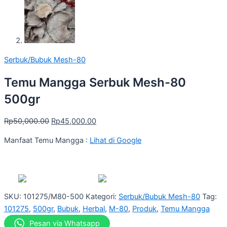
Serbuk/Bubuk Mesh-80
Temu Mangga Serbuk Mesh-80
500gr
Rp
50,000.00
Rp
45,000.00
Manfaat Temu Mangga :
Lihat di Google
SKU:
101275/M80-500
Kategori:
Serbuk/Bubuk Mesh-80
Tag:
101275
,
500gr
,
Bubuk
,
Herbal
,
M-80
,
Produk
,
Temu Mangga
Pesan via Whatsapp