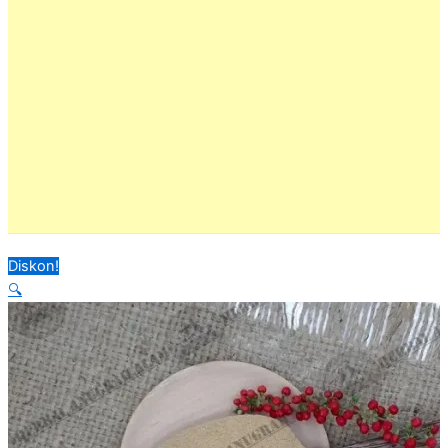
Diskon!
🔍