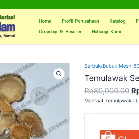
Home
Profil Perusahaan
Katalog
P
Dropship & Reseller
Hubungi Kami
H
Serbuk/Bubuk Mesh-6
as
Temulawak Se
ad
Rp
80,000.00
R
R
Manfaat Temulawak :
L