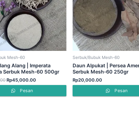
buk Mesh-60
Serbuk/Bubuk Mesh-60
lang Alang | Imperata
Daun Alpukat | Persea Ame
ca Serbuk Mesh-60 500gr
Serbuk Mesh-60 250gr
.00
Rp
45,000.00
Rp
20,000.00
Pesan
Pesan