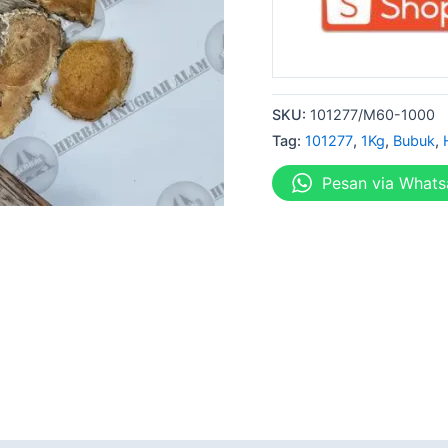
SKU:
101277/M60-1000
Tag:
101277
,
1Kg
,
Bubuk
,
Pesan via What