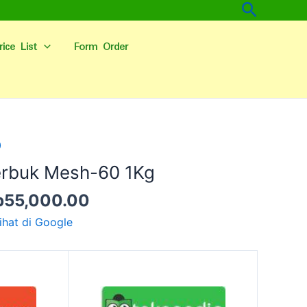
Cari
rice List
Form Order
arga
Harga
0
linya
saat
rbuk Mesh-60 1Kg
alah:
ini
p
55,000.00
p80,000.00.
adalah:
Rp55,000.00.
ihat di Google