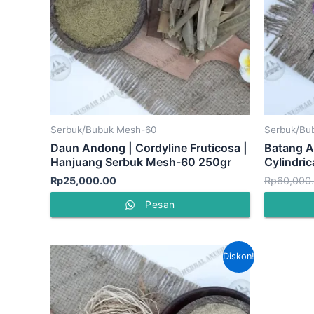
Serbuk/Bubuk Mesh-60
Serbuk/Bu
Daun Andong | Cordyline Fruticosa |
Batang A
Hanjuang Serbuk Mesh-60 250gr
Cylindri
Rp
25,000.00
Rp
60,000
Pesan
Harga
Harga
Diskon!
aslinya
saat
adalah:
ini
Rp80,000.00.
adalah:
Rp65,000.00.