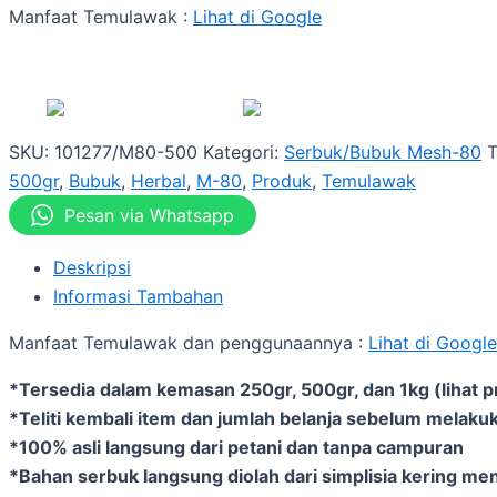
Manfaat Temulawak :
Lihat di Google
SKU:
101277/M80-500
Kategori:
Serbuk/Bubuk Mesh-80
500gr
,
Bubuk
,
Herbal
,
M-80
,
Produk
,
Temulawak
Pesan via Whatsapp
Deskripsi
Informasi Tambahan
Manfaat Temulawak dan penggunaannya :
Lihat di Google
*Tersedia dalam kemasan 250gr, 500gr, dan 1kg (lihat p
*Teliti kembali item dan jumlah belanja sebelum melakuk
*100% asli langsung dari petani dan tanpa campuran
*Bahan serbuk langsung diolah dari simplisia kering me