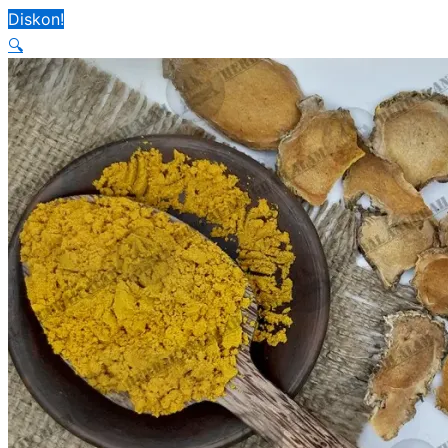
Diskon!
🔍