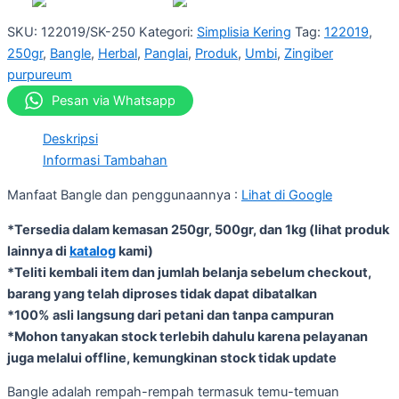
SKU:
122019/SK-250
Kategori:
Simplisia Kering
Tag:
122019
,
250gr
,
Bangle
,
Herbal
,
Panglai
,
Produk
,
Umbi
,
Zingiber
purpureum
Pesan via Whatsapp
Deskripsi
Informasi Tambahan
Manfaat Bangle dan penggunaannya :
Lihat di Google
*Tersedia dalam kemasan 250gr, 500gr, dan 1kg (lihat produk
lainnya di
katalog
kami)
*Teliti kembali item dan jumlah belanja sebelum checkout,
barang yang telah diproses tidak dapat dibatalkan
*100% asli langsung dari petani dan tanpa campuran
*Mohon tanyakan stock terlebih dahulu karena pelayanan
juga melalui offline, kemungkinan stock tidak update
Bangle adalah rempah-rempah termasuk temu-temuan