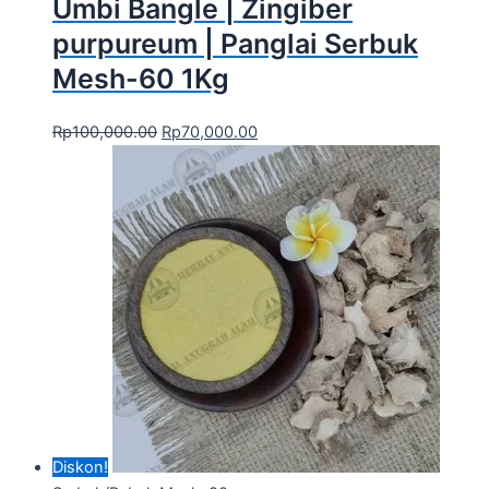
Umbi Bangle | Zingiber
purpureum | Panglai Serbuk
Mesh-60 1Kg
Rp
100,000.00
Rp
70,000.00
Diskon!