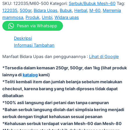
SKU:
122035/M60-500
Kategori:
Serbuk/Bubuk Mesh-60
Tag:
122035
,
500gr
,
Bidara Upas
,
Bubuk
,
Herbal
,
M-60
,
Merremia
mammosa
,
Produk
,
Umbi
,
Widara upas
Pesan via Whatsapp
Deskripsi
Informasi Tambahan
Manfaat Bidara Upas dan penggunaannya :
Lihat di Google
*Tersedia dalam kemasan 250gr, 500gr, dan 1kg (lihat produk
lainnya di
katalog
kami)
*Teliti kembali item dan jumlah belanja sebelum melakukan
checkout, karena barang yang telah diproses tidak dapat
dibatalkan
*100% asli langsung dari petani dan tanpa campuran
*Bahan serbuk langsung diolah dari simplisia kering menjadi
serbuk dengan tingkat kehalusan sesuai pesanan
*Kehalusan serbuk terdapat varian Mesh-60 dan Mesh-80