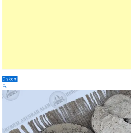
Diskon!
🔍