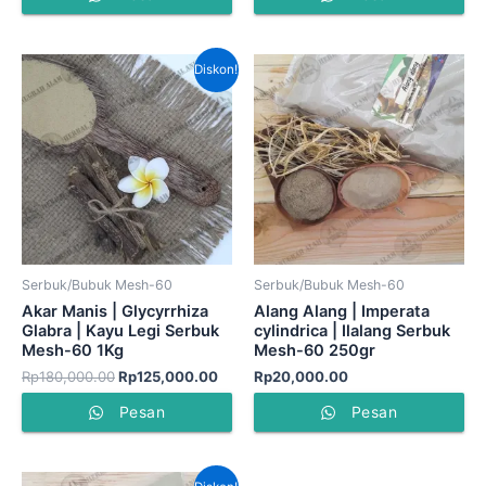
Harga
Harga
Diskon!
aslinya
saat
adalah:
ini
Rp180,000.00.
adalah:
Rp125,000.00.
Serbuk/Bubuk Mesh-60
Serbuk/Bubuk Mesh-60
Akar Manis | Glycyrrhiza
Alang Alang | Imperata
Glabra | Kayu Legi Serbuk
cylindrica | Ilalang Serbuk
Mesh-60 1Kg
Mesh-60 250gr
Rp
180,000.00
Rp
125,000.00
Rp
20,000.00
Pesan
Pesan
Harga
Harga