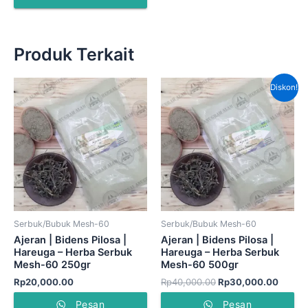
Produk Terkait
Harga
Harga
Diskon!
aslinya
saat
adalah:
ini
Rp40,000.00.
adalah
Rp30,
Serbuk/Bubuk Mesh-60
Serbuk/Bubuk Mesh-60
Ajeran | Bidens Pilosa |
Ajeran | Bidens Pilosa |
Hareuga – Herba Serbuk
Hareuga – Herba Serbuk
Mesh-60 250gr
Mesh-60 500gr
Rp
20,000.00
Rp
40,000.00
Rp
30,000.00
Pesan
Pesan