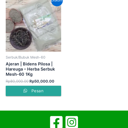
Diskon!
aslinya
saat
adalah:
ini
Rp80,000.00.
adalah:
Rp50,000.00.
Serbuk/Bubuk Mesh-60
Ajeran | Bidens Pilosa |
Hareuga – Herba Serbuk
Mesh-60 1Kg
Rp
80,000.00
Rp
50,000.00
Pesan