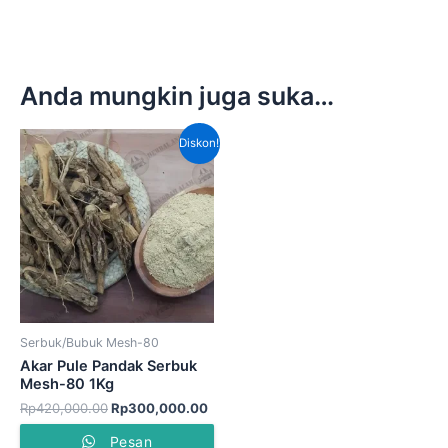
Anda mungkin juga suka…
Harga
Harga
Diskon!
aslinya
saat
adalah:
ini
Rp420,000.00.
adalah:
Rp300,000.00.
Serbuk/Bubuk Mesh-80
Akar Pule Pandak Serbuk
Mesh-80 1Kg
Rp
420,000.00
Rp
300,000.00
Pesan