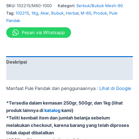
SKU:
102215/M60-1000
Kategori:
Serbuk/Bubuk Mesh-60
Tag:
102215
,
1Kg
,
Akar
,
Bubuk
,
Herbal
,
M-60
,
Produk
,
Pule
Pandak
Pesan via Whatsapp
Deskripsi
Informasi Tambahan
Manfaat Pule Pandak dan penggunaannya :
Lihat di Google
*Tersedia dalam kemasan 250gr, 500gr, dan 1kg (lihat
produk lainnya di
katalog
kami)
*Teliti kembali item dan jumlah belanja sebelum
melakukan checkout, karena barang yang telah diproses
tidak dapat dibatalkan