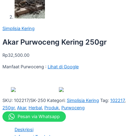
Simplisia Kering
Akar Purwoceng Kering 250gr
Rp
32,500.00
Manfaat Purwoceng :
Lihat di Google
SKU:
102217/SK-250
Kategori:
Simplisia Kering
Tag:
102217
,
250gr
,
Akar
,
Herbal
,
Produk
,
Purwoceng
Pesan via Whatsapp
Deskripsi