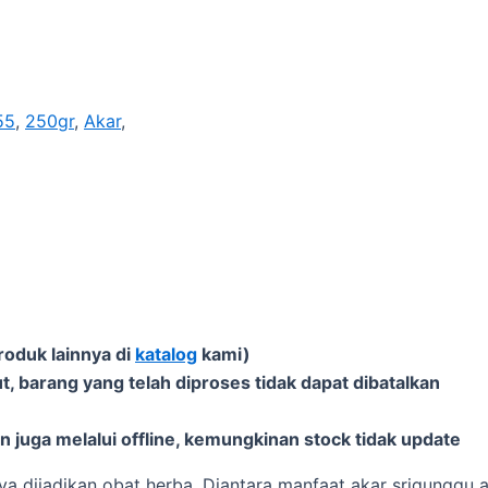
55
,
250gr
,
Akar
,
roduk lainnya di
katalog
kami)
t, barang yang telah diproses tidak dapat dibatalkan
 juga melalui offline, kemungkinan stock tidak update
ya dijadikan obat herba. Diantara manfaat akar srigunggu 