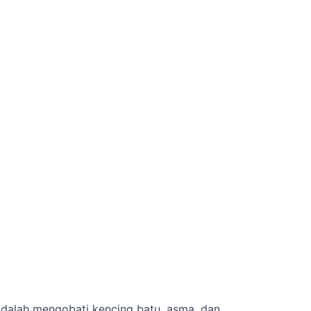
adalah mengobati kencing batu, asma, dan