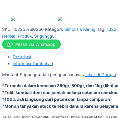
SKU:
102255/SK-250
Kategori:
Simplisia Kering
Tag:
1022
Herbal
,
Produk
,
Srigunggu
Pesan via Whatsapp
Deskripsi
Informasi Tambahan
Manfaat Srigunggu dan penggunaannya :
Lihat di Google
*Tersedia dalam kemasan 250gr, 500gr, dan 1kg (lihat p
*Teliti kembali item dan jumlah belanja sebelum checkou
*100% asli langsung dari petani dan tanpa campuran
*Mohon tanyakan stock terlebih dahulu karena pelayanan
Akar Srigunggu memiliki manfaat untuk kesehatan, biasan