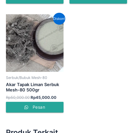
Harga
Harga
Diskon!
aslinya
saat
adalah:
ini
Rp50,000.00.
adalah:
Rp45,000.00.
Serbuk/Bubuk Mesh-80
Akar Tapak Liman Serbuk
Mesh-80 500gr
Rp
50,000.00
Rp
45,000.00
Pesan
Produk Terkait