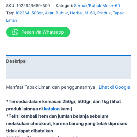
SKU:
102264/M60-500
Kategori:
Serbuk/Bubuk Mesh-60
Tag:
102264
,
500gr
,
Akar
,
Bubuk
,
Herbal
,
M-60
,
Produk
,
Tapak
Liman
Pesan via Whatsapp
Deskripsi
Informasi Tambahan
Manfaat Tapak Liman dan penggunaannya :
Lihat di Google
*Tersedia dalam kemasan 250gr, 500gr, dan 1kg (lihat
produk lainnya di
katalog
kami)
*Teliti kembali item dan jumlah belanja sebelum
melakukan checkout, karena barang yang telah diproses
tidak dapat dibatalkan