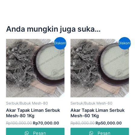
Anda mungkin juga suka…
Harga
Harga
Harga
Harga
Diskon!
Diskon!
aslinya
saat
aslinya
saat
adalah:
ini
adalah:
ini
Rp100,000.00.
adalah:
Rp80,000.00.
adalah
Rp70,000.00.
Rp50,
Serbuk/Bubuk Mesh-80
Serbuk/Bubuk Mesh-60
Akar Tapak Liman Serbuk
Akar Tapak Liman Serbuk
Mesh-80 1Kg
Mesh-60 1Kg
Rp
100,000.00
Rp
70,000.00
Rp
80,000.00
Rp
50,000.00
Pesan
Pesan