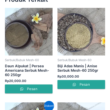
Serbuk/Bubuk Mesh-60
Serbuk/Bubuk Mesh-60
Daun Alpukat | Persea
Biji Adas Manis | Anise
Americana Serbuk Mesh-
Serbuk Mesh-60 250gr
60 250gr
Rp
30,000.00
Rp
20,000.00
Pesan
Pesan
Harga
Harga
Diskon!
aslinya
saat