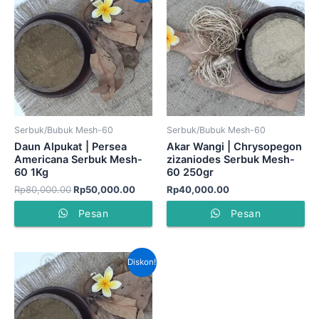
adalah:
ini
Rp80,000.00.
adalah:
Rp50,000.00.
Serbuk/Bubuk Mesh-60
Serbuk/Bubuk Mesh-60
Daun Alpukat | Persea
Akar Wangi | Chrysopegon
Americana Serbuk Mesh-
zizaniodes Serbuk Mesh-
60 1Kg
60 250gr
Rp
80,000.00
Rp
50,000.00
Rp
40,000.00
Pesan
Pesan
Harga
Harga
Diskon!
aslinya
saat
adalah:
ini
Rp40,000.00.
adalah:
Rp30,000.00.