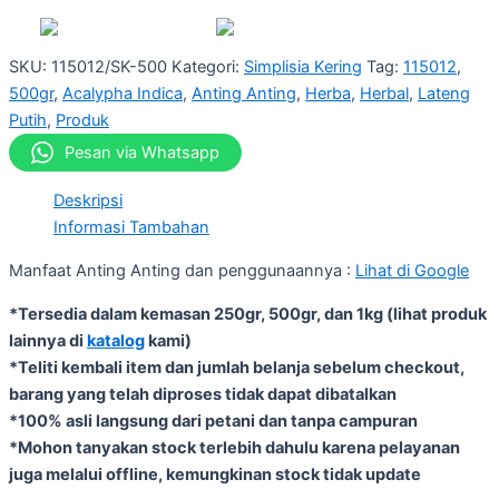
SKU:
115012/SK-500
Kategori:
Simplisia Kering
Tag:
115012
,
500gr
,
Acalypha Indica
,
Anting Anting
,
Herba
,
Herbal
,
Lateng
Putih
,
Produk
Pesan via Whatsapp
Deskripsi
Informasi Tambahan
Manfaat Anting Anting dan penggunaannya :
Lihat di Google
*Tersedia dalam kemasan 250gr, 500gr, dan 1kg (lihat produk
lainnya di
katalog
kami)
*Teliti kembali item dan jumlah belanja sebelum checkout,
barang yang telah diproses tidak dapat dibatalkan
*100% asli langsung dari petani dan tanpa campuran
*Mohon tanyakan stock terlebih dahulu karena pelayanan
juga melalui offline, kemungkinan stock tidak update