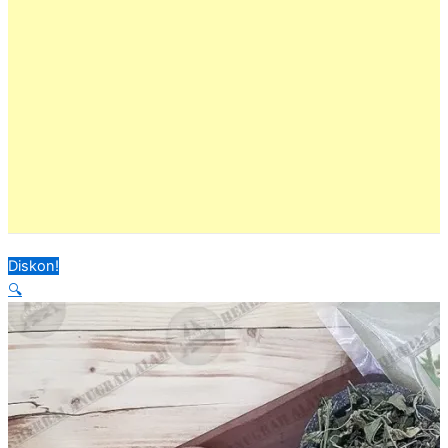
Diskon!
🔍