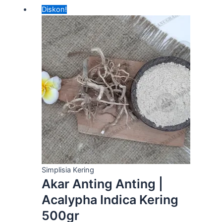
Harga
Harga
Diskon!
aslinya
saat
adalah:
ini
Rp35,000.00.
adalah:
Rp30,000.00.
Simplisia Kering
Akar Anting Anting |
Acalypha Indica Kering
500gr