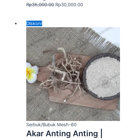
Rp
35,000.00
Rp
30,000.00
Harga
Harga
Diskon!
aslinya
saat
adalah:
ini
Rp120,000.00.
adalah:
Rp75,000.00.
Serbuk/Bubuk Mesh-60
Akar Anting Anting |