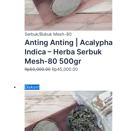
Serbuk/Bubuk Mesh-80
Anting Anting | Acalypha
Indica – Herba Serbuk
Mesh-80 500gr
Rp
50,000.00
Rp
45,000.00
Harga
Harga
Diskon!
aslinya
saat
adalah:
ini
Rp60,000.00.
adalah:
Rp40,000.00.