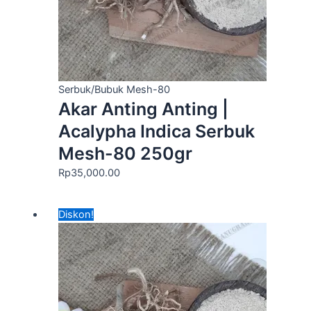
Serbuk/Bubuk Mesh-80
Akar Anting Anting |
Acalypha Indica Serbuk
Mesh-80 250gr
Rp
35,000.00
Harga
Harga
Diskon!
aslinya
saat
adalah:
ini
Rp70,000.00.
adalah:
Rp55,000.00.