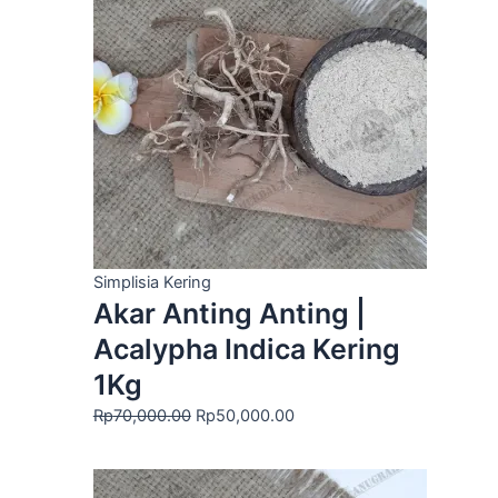
Rp70,000.00.
adalah:
Rp50,000.00.
Simplisia Kering
Akar Anting Anting |
Acalypha Indica Kering
1Kg
Rp
70,000.00
Rp
50,000.00