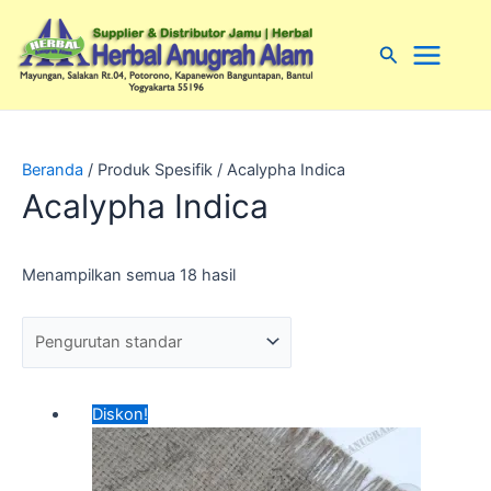
Lewati
Main
ke
Cari
Menu
konten
Beranda
/ Produk Spesifik / Acalypha Indica
Acalypha Indica
Menampilkan semua 18 hasil
Harga
Harga
Diskon!
aslinya
saat
adalah:
ini