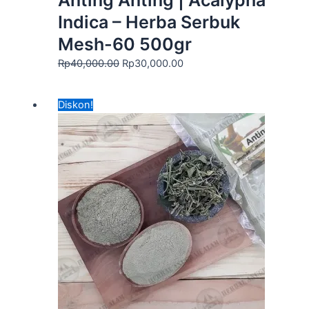
Indica – Herba Serbuk
Mesh-60 500gr
Rp
40,000.00
Rp
30,000.00
Harga
Harga
Diskon!
aslinya
saat
adalah:
ini
Rp100,000.00.
adalah:
Rp70,000.00.