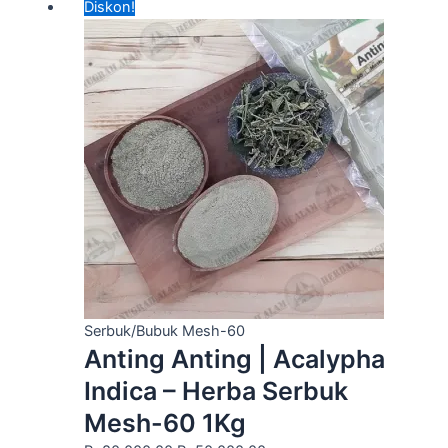
Harga
Harga
Diskon!
aslinya
saat
adalah:
ini
Rp80,000.00.
adalah:
Rp50,000.00.
Serbuk/Bubuk Mesh-60
Anting Anting | Acalypha
Indica – Herba Serbuk
Mesh-60 1Kg