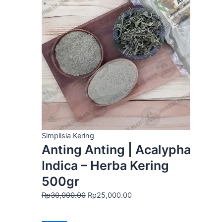
Rp30,000.00.
adalah:
Rp25,000.00.
Simplisia Kering
Anting Anting | Acalypha
Indica – Herba Kering
500gr
Rp
30,000.00
Rp
25,000.00