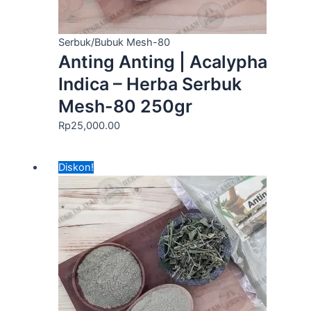
Serbuk/Bubuk Mesh-80
Anting Anting | Acalypha
Indica – Herba Serbuk
Mesh-80 250gr
Rp
25,000.00
Harga
Harga
Diskon!
aslinya
saat
adalah:
ini
Rp50,000.00.
adalah:
Rp45,000.00.