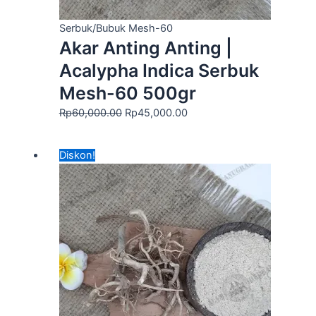
Serbuk/Bubuk Mesh-60
Akar Anting Anting |
Acalypha Indica Serbuk
Mesh-60 500gr
Rp
60,000.00
Rp
45,000.00
Harga
Harga
Diskon!
aslinya
saat
adalah:
ini
Rp140,000.00.
adalah:
Rp95,000.00.