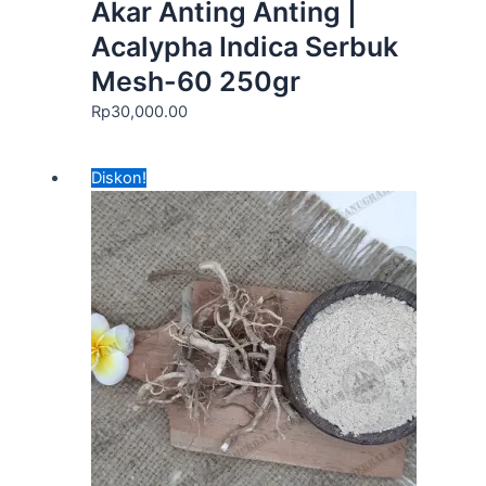
Akar Anting Anting |
Acalypha Indica Serbuk
Mesh-60 250gr
Rp
30,000.00
Harga
Harga
Diskon!
aslinya
saat
adalah:
ini
Rp60,000.00.
adalah:
Rp45,000.00.