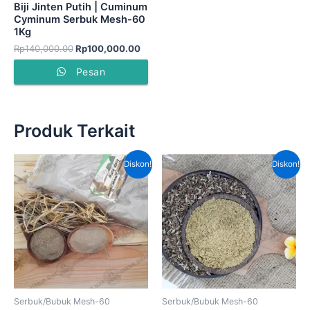
Biji Jinten Putih | Cuminum
Cyminum Serbuk Mesh-60
1Kg
Rp
140,000.00
Rp
100,000.00
Pesan
Produk Terkait
Harga
Harga
Harga
Harga
Diskon!
Diskon!
aslinya
saat
aslinya
saat
adalah:
ini
adalah:
ini
Rp40,000.00.
adalah:
Rp120,000.00.
adala
Rp35,000.00.
Rp75,
Serbuk/Bubuk Mesh-60
Serbuk/Bubuk Mesh-60