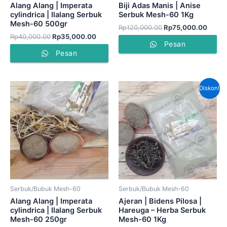
Alang Alang | Imperata
Biji Adas Manis | Anise
cylindrica | Ilalang Serbuk
Serbuk Mesh-60 1Kg
Mesh-60 500gr
Rp
120,000.00
Rp
75,000.00
Rp
40,000.00
Rp
35,000.00
Pesan
Pesan
Harga
Harga
Diskon!
aslinya
saat
adalah:
ini
Rp80,000.00.
adalah
Rp50,
Serbuk/Bubuk Mesh-60
Serbuk/Bubuk Mesh-60
Alang Alang | Imperata
Ajeran | Bidens Pilosa |
cylindrica | Ilalang Serbuk
Hareuga – Herba Serbuk
Mesh-60 250gr
Mesh-60 1Kg