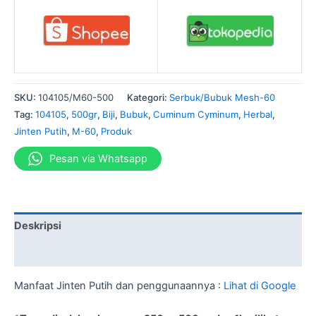
SKU:
104105/M60-500
Kategori:
Serbuk/Bubuk Mesh-60
Tag:
104105
,
500gr
,
Biji
,
Bubuk
,
Cuminum Cyminum
,
Herbal
,
Jinten Putih
,
M-60
,
Produk
Pesan via Whatsapp
Deskripsi
Informasi Tambahan
Manfaat Jinten Putih dan penggunaannya :
Lihat di Google