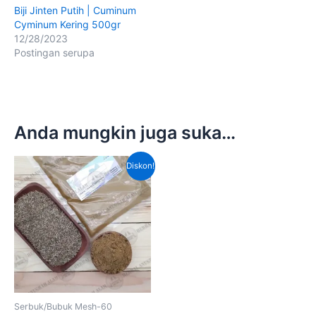
Biji Jinten Putih | Cuminum
Cyminum Kering 500gr
12/28/2023
Postingan serupa
Anda mungkin juga suka…
Harga
Harga
Diskon!
aslinya
saat
adalah:
ini
Rp140,000.00.
adalah:
Rp100,000.00.
Serbuk/Bubuk Mesh-60