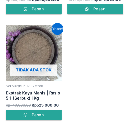
Pesan
Pesan
Harga
Harga
Diskon!
aslinya
saat
adalah:
ini
Rp740,000.00.
adalah:
Rp525,000.00.
TIDAK ADA STOK
Serbuk/bubuk Ekstrak
Ekstrak Kayu Manis | Rasio
5:1 (Serbuk) 1Kg
Rp
740,000.00
Rp
525,000.00
Pesan