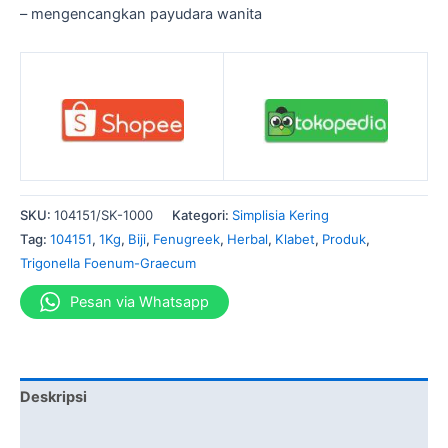
– mengencangkan payudara wanita
SKU:
104151/SK-1000
Kategori:
Simplisia Kering
Tag:
104151
,
1Kg
,
Biji
,
Fenugreek
,
Herbal
,
Klabet
,
Produk
,
Trigonella Foenum-Graecum
Pesan via Whatsapp
Deskripsi
Informasi Tambahan