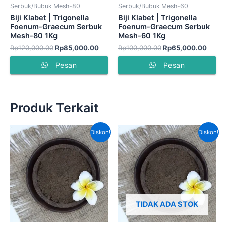
Serbuk/Bubuk Mesh-80
Serbuk/Bubuk Mesh-60
Biji Klabet | Trigonella
Biji Klabet | Trigonella
Foenum-Graecum Serbuk
Foenum-Graecum Serbuk
Mesh-80 1Kg
Mesh-60 1Kg
Rp
120,000.00
Rp
85,000.00
Rp
100,000.00
Rp
65,000.00
Pesan
Pesan
Produk Terkait
Harga
Harga
Harga
Har
Diskon!
Diskon!
aslinya
saat
aslinya
saat
adalah:
ini
adalah:
ini
Rp600,000.00.
adalah:
Rp780,000.00.
adal
Rp425,000.00.
Rp5
TIDAK ADA STOK