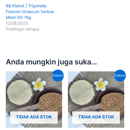
Biji Klabet | Trigonella
Foenum-Graecum Serbuk
Mesh-60 1Kg
12/28/2023
Postingan serupa
Anda mungkin juga suka…
Harga
Harga
Harga
Harga
Diskon!
Diskon!
aslinya
saat
aslinya
saat
adalah:
ini
adalah:
ini
Rp120,000.00.
adalah:
Rp100,000.00.
adala
Rp85,000.00.
Rp65,
TIDAK ADA STOK
TIDAK ADA STOK