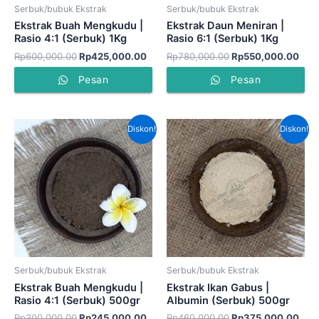
Serbuk/bubuk Ekstrak
Serbuk/bubuk Ekstrak
Ekstrak Buah Mengkudu |
Ekstrak Daun Meniran |
Rasio 4:1 (Serbuk) 1Kg
Rasio 6:1 (Serbuk) 1Kg
Rp
600,000.00
Rp
425,000.00
Rp
780,000.00
Rp
550,000.00
Pesan
Pesan
Harga
Harga
Harga
Har
Diskon!
Diskon!
aslinya
saat
aslinya
saat
adalah:
ini
adalah:
ini
Rp300,000.00.
adalah:
Rp460,000.00.
adal
Rp245,000.00.
Rp3
Serbuk/bubuk Ekstrak
Serbuk/bubuk Ekstrak
Ekstrak Buah Mengkudu |
Ekstrak Ikan Gabus |
Rasio 4:1 (Serbuk) 500gr
Albumin (Serbuk) 500gr
Rp
300,000.00
Rp
245,000.00
Rp
460,000.00
Rp
375,000.00