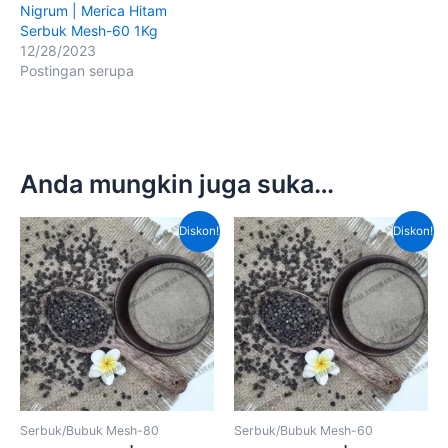
Nigrum | Merica Hitam
Serbuk Mesh-60 1Kg
12/28/2023
Postingan serupa
Anda mungkin juga suka…
Harga
Harga
Harga
Har
Diskon!
Diskon!
aslinya
saat
aslinya
saat
adalah:
ini
adalah:
ini
Rp400,000.00.
adalah:
Rp340,000.00.
adal
Rp280,000.00.
Rp2
Serbuk/Bubuk Mesh-80
Serbuk/Bubuk Mesh-60