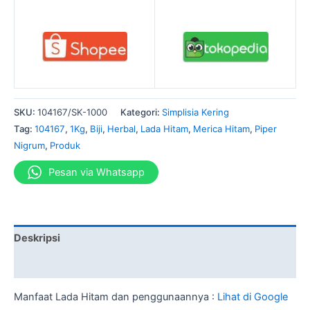
SKU:
104167/SK-1000
Kategori:
Simplisia Kering
Tag:
104167
,
1Kg
,
Biji
,
Herbal
,
Lada Hitam
,
Merica Hitam
,
Piper
Nigrum
,
Produk
Pesan via Whatsapp
Deskripsi
Informasi Tambahan
Manfaat Lada Hitam dan penggunaannya :
Lihat di Google