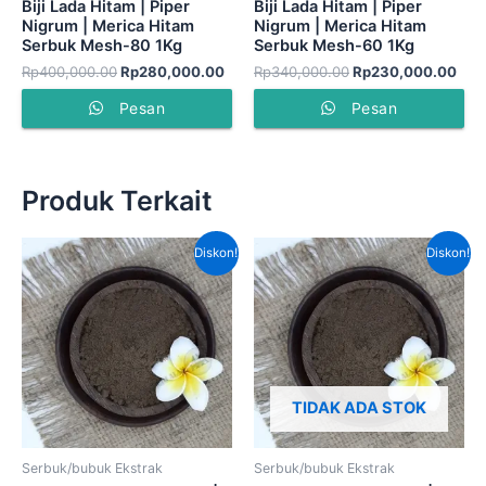
Biji Lada Hitam | Piper
Biji Lada Hitam | Piper
Nigrum | Merica Hitam
Nigrum | Merica Hitam
Serbuk Mesh-80 1Kg
Serbuk Mesh-60 1Kg
Rp
400,000.00
Rp
280,000.00
Rp
340,000.00
Rp
230,000.00
Pesan
Pesan
Produk Terkait
Harga
Harga
Harga
Har
Diskon!
Diskon!
aslinya
saat
aslinya
saat
adalah:
ini
adalah:
ini
Rp300,000.00.
adalah:
Rp390,000.00.
adal
Rp245,000.00.
Rp3
TIDAK ADA STOK
Serbuk/bubuk Ekstrak
Serbuk/bubuk Ekstrak