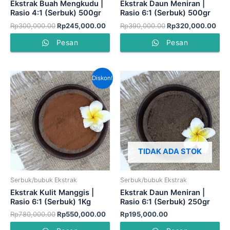
Ekstrak Buah Mengkudu |
Ekstrak Daun Meniran |
Rasio 4:1 (Serbuk) 500gr
Rasio 6:1 (Serbuk) 500gr
Rp
300,000.00
Rp
245,000.00
Rp
390,000.00
Rp
320,000.00
Pesan
Pesan
Harga
Harga
Diskon!
aslinya
saat
adalah:
ini
Rp780,000.00.
adalah:
Rp550,000.00.
TIDAK ADA STOK
Serbuk/bubuk Ekstrak
Serbuk/bubuk Ekstrak
Ekstrak Kulit Manggis |
Ekstrak Daun Meniran |
Rasio 6:1 (Serbuk) 1Kg
Rasio 6:1 (Serbuk) 250gr
Rp
780,000.00
Rp
550,000.00
Rp
195,000.00