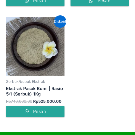
Pesan
Pesan
Harga
Harga
Diskon!
aslinya
saat
adalah:
ini
Rp740,000.00.
adalah:
Rp525,000.00.
Serbuk/bubuk Ekstrak
Ekstrak Pasak Bumi | Rasio
5:1 (Serbuk) 1Kg
Rp
740,000.00
Rp
525,000.00
Pesan