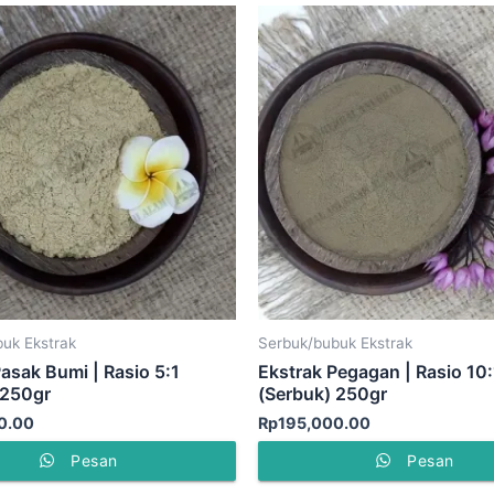
uk Ekstrak
Serbuk/bubuk Ekstrak
asak Bumi | Rasio 5:1
Ekstrak Pegagan | Rasio 10:
 250gr
(Serbuk) 250gr
0.00
Rp
195,000.00
Pesan
Pesan