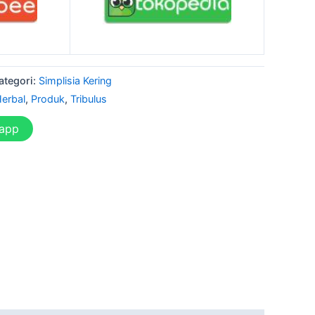
ategori:
Simplisia Kering
erbal
,
Produk
,
Tribulus
sapp