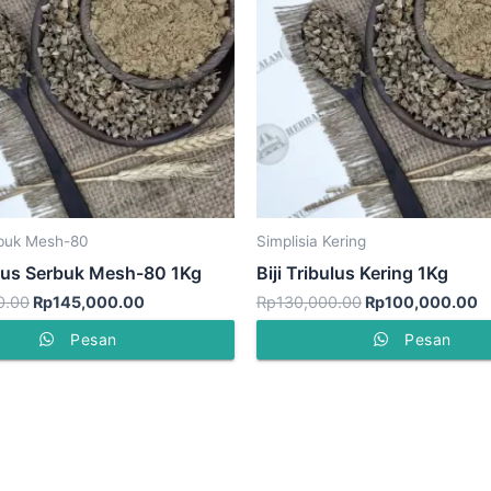
buk Mesh-80
Simplisia Kering
bulus Serbuk Mesh-80 1Kg
Biji Tribulus Kering 1Kg
0.00
Rp
145,000.00
Rp
130,000.00
Rp
100,000.00
Pesan
Pesan