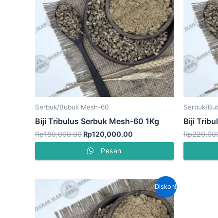
Serbuk/Bubuk Mesh-60
Serbuk/Bu
Biji Tribulus Serbuk Mesh-60 1Kg
Biji Tri
Rp
180,000.00
Rp
120,000.00
Rp
220,00
Pesan
Harga
Harga
Diskon!
aslinya
saat
adalah:
ini
Rp90,000.00.
adalah:
Rp70,000.00.