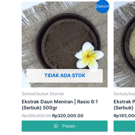
Harga
Harga
Diskon!
aslinya
saat
adalah:
ini
Rp390,000.00.
adalah:
Rp320,000.00.
TIDAK ADA STOK
Serbuk/bubuk Ekstrak
Serbuk/bub
Ekstrak Daun Meniran | Rasio 6:1
Ekstrak P
(Serbuk) 500gr
(Serbuk)
Rp
390,000.00
Rp
320,000.00
Rp
185,00
Pesan