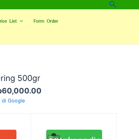
Cari
rice List
Form Order
arga
Harga
linya
saat
Kering 500gr
alah:
ini
p
60,000.00
p65,000.00.
adalah:
Rp60,000.00.
t di Google