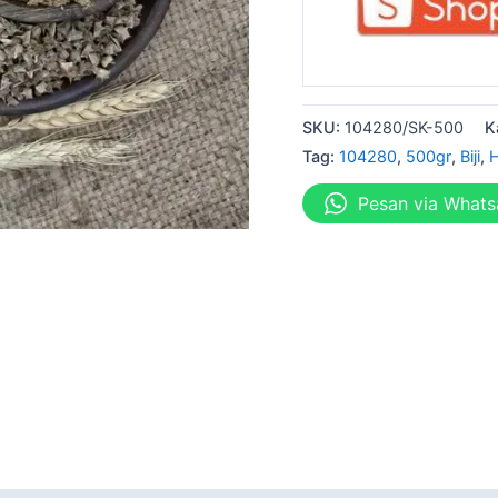
SKU:
104280/SK-500
K
Tag:
104280
,
500gr
,
Biji
,
H
Pesan via What