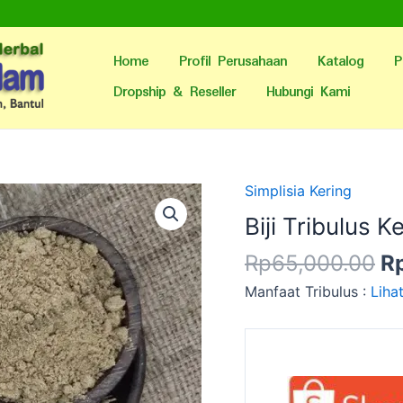
Home
Profil Perusahaan
Katalog
P
Dropship & Reseller
Hubungi Kami
H
Simplisia Kering
as
Biji Tribulus 
ad
Rp
65,000.00
R
R
Manfaat Tribulus :
Liha