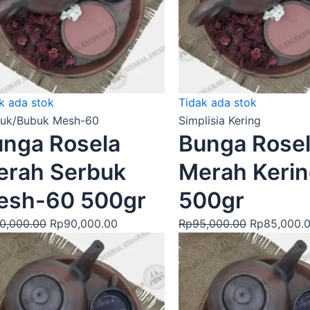
k ada stok
Tidak ada stok
buk/Bubuk Mesh-60
Simplisia Kering
nga Rosela
Bunga Rose
erah Serbuk
Merah Keri
esh-60 500gr
500gr
10,000.00
Rp
90,000.00
Rp
95,000.00
Rp
85,000.