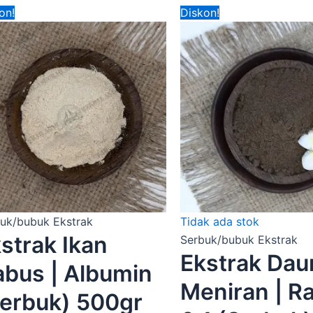
Harga
Harga
Harga
on!
Diskon!
aslinya
saat
aslinya
adalah:
ini
adalah:
Rp460,000.00.
adalah:
Rp780,000
.
Rp375,000.00.
uk/bubuk Ekstrak
Tidak ada stok
strak Ikan
Serbuk/bubuk Ekstrak
Ekstrak Dau
bus | Albumin
Meniran | R
erbuk) 500gr