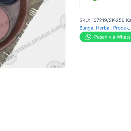
SKU:
107219/SK-250
Ka
Bunga
,
Herbal
,
Produk
Pesan via What