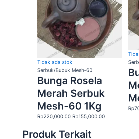
Rp155,000.00.
Tida
Tidak ada stok
Ser
Bu
Serbuk/Bubuk Mesh-60
Bunga Rosela
M
Merah Serbuk
M
Mesh-60 1Kg
Rp
7
Rp
220,000.00
Rp
155,000.00
Produk Terkait