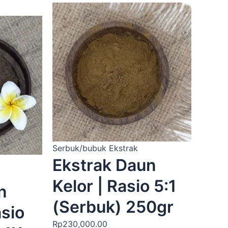
Harga
saat
ini
.00.
adalah:
Rp550,000.00.
Serbuk/bubuk Ekstrak
Ekstrak Daun
Kelor | Rasio 5:1
n
(Serbuk) 250gr
asio
Rp
230,000.00