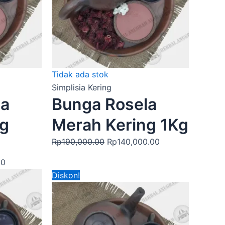
Tidak ada stok
Simplisia Kering
la
Bunga Rosela
ng
Merah Kering 1Kg
Rp
190,000.00
Rp
140,000.00
00
Harga
Harga
Diskon!
aslinya
saat
adalah:
ini
Rp140,000.00.
adalah: