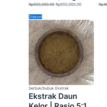
Rp
920,000.00
Rp
650,000.00
Rp
4
Harga
Harga
Diskon!
aslinya
saat
adalah:
ini
Rp920,000.00.
adalah:
Rp650,000.00
Serbuk/bubuk Ekstrak
Ekstrak Daun
Kelor | Rasio 5:1