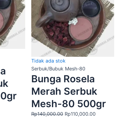
Rp110,000.00.
Tidak ada stok
la
Serbuk/Bubuk Mesh-80
Bunga Rosela
uk
Merah Serbuk
0gr
Mesh-80 500gr
Rp
140,000.00
Rp
110,000.00