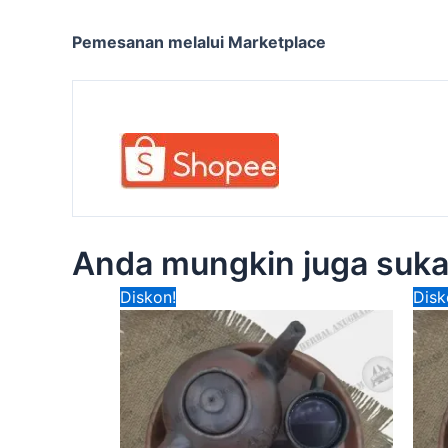
Pemesanan melalui Marketplace
Anda mungkin juga suk
Harga
Harga
Diskon!
Disk
aslinya
saat
adalah:
ini
Rp280,000.00.
adalah:
Rp190,000.00.