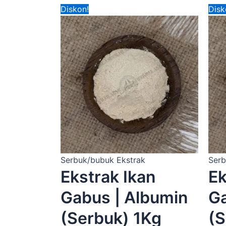
Harga
Harga
Diskon!
Disk
aslinya
saat
adalah:
ini
Rp920,000.00.
adalah:
Rp650,000.00
Serbuk/bubuk Ekstrak
Serb
Ekstrak Ikan
Ek
Gabus | Albumin
Ga
(Serbuk) 1Kg
(S