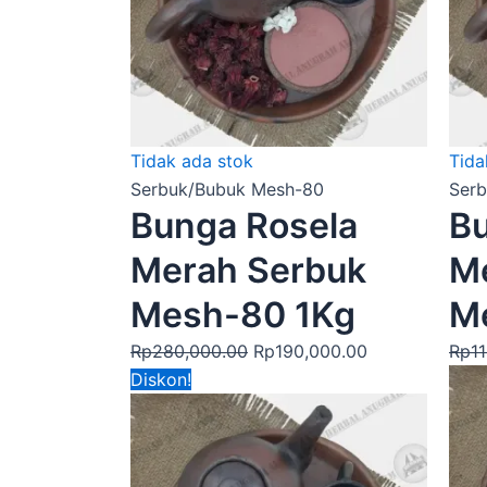
Tidak ada stok
Tida
Serbuk/Bubuk Mesh-80
Ser
Bunga Rosela
Bu
Merah Serbuk
M
Mesh-80 1Kg
M
Rp
280,000.00
Rp
190,000.00
Rp
1
Harga
Harga
Diskon!
aslinya
saat
adalah:
ini
Rp220,000.00.
adalah: