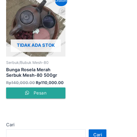
Diskon!
aslinya
saat
adalah:
ini
Rp140,000.00.
adalah:
Rp110,000.00.
TIDAK ADA STOK
Serbuk/Bubuk Mesh-80
Bunga Rosela Merah
Serbuk Mesh-80 500gr
Rp
140,000.00
Rp
110,000.00
Pesan
Cari
Cari