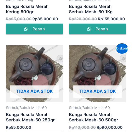
Bunga Rosela Merah
Bunga Rosela Merah
Kering 500gr
Serbuk Mesh-60 1Kg
Rp
95,000.00
Rp
85,000.00
Rp
220,000.00
Rp
155,000.00
Pesan
Pesan
Harga
Harg
Diskon!
aslinya
saat
adalah:
ini
Rp110,000.00.
adal
Rp90
TIDAK ADA STOK
TIDAK ADA STOK
Serbuk/Bubuk Mesh-60
Serbuk/Bubuk Mesh-60
Bunga Rosela Merah
Bunga Rosela Merah
Serbuk Mesh-60 250gr
Serbuk Mesh-60 500gr
Rp
55,000.00
Rp
110,000.00
Rp
90,000.00