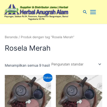
Lewati
Main
ke
Cari
Menu
konten
Beranda
/ Produk dengan tag “Rosela Merah”
Rosela Merah
Menampilkan semua 9 hasil
Harga
Harga
Diskon!
aslinya
saat
adalah:
ini
Rp190,000.00.
adalah:
Rp140,000.00.