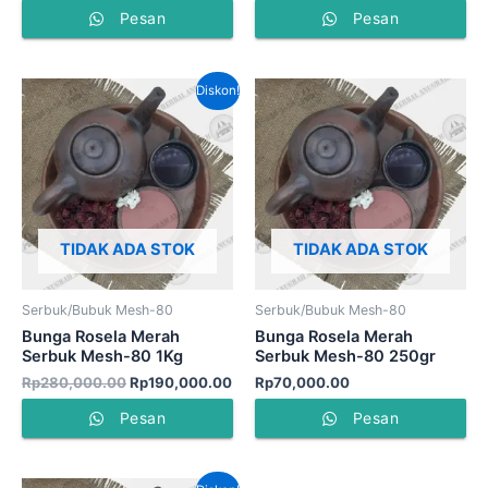
Pesan
Pesan
Harga
Harga
Diskon!
aslinya
saat
adalah:
ini
Rp280,000.00.
adalah:
Rp190,000.00.
TIDAK ADA STOK
TIDAK ADA STOK
Serbuk/Bubuk Mesh-80
Serbuk/Bubuk Mesh-80
Bunga Rosela Merah
Bunga Rosela Merah
Serbuk Mesh-80 1Kg
Serbuk Mesh-80 250gr
Rp
280,000.00
Rp
190,000.00
Rp
70,000.00
Pesan
Pesan
Harga
Harga