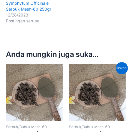
Symphytum Officinale
Serbuk Mesh-60 250gr
12/28/2023
Postingan serupa
Anda mungkin juga suka…
Harga
Harga
Diskon!
aslinya
saat
adalah:
ini
Rp80,000.00.
adalah
Rp65,
Serbuk/Bubuk Mesh-60
Serbuk/Bubuk Mesh-60