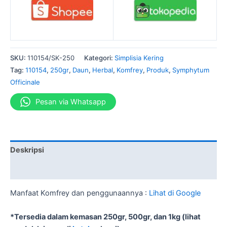
SKU:
110154/SK-250
Kategori:
Simplisia Kering
Tag:
110154
,
250gr
,
Daun
,
Herbal
,
Komfrey
,
Produk
,
Symphytum
Officinale
Pesan via Whatsapp
Deskripsi
Informasi Tambahan
Manfaat Komfrey dan penggunaannya :
Lihat di Google
*Tersedia dalam kemasan 250gr, 500gr, dan 1kg (lihat