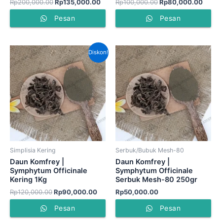
Rp
200,000.00
Rp
135,000.00
Rp
100,000.00
Rp
80,000.00
Pesan
Pesan
Harga
Harga
Diskon!
aslinya
saat
adalah:
ini
Rp120,000.00.
adalah:
Rp90,000.00.
Simplisia Kering
Serbuk/Bubuk Mesh-80
Daun Komfrey |
Daun Komfrey |
Symphytum Officinale
Symphytum Officinale
Kering 1Kg
Serbuk Mesh-80 250gr
Rp
120,000.00
Rp
90,000.00
Rp
50,000.00
Pesan
Pesan