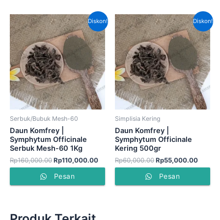
Harga
Harga
Harga
Harga
Diskon!
Diskon!
aslinya
saat
aslinya
saat
adalah:
ini
adalah:
ini
Rp160,000.00.
adalah:
Rp60,000.00.
adalah
Rp110,000.00.
Rp55,0
Serbuk/Bubuk Mesh-60
Simplisia Kering
Daun Komfrey |
Daun Komfrey |
Symphytum Officinale
Symphytum Officinale
Serbuk Mesh-60 1Kg
Kering 500gr
Rp
160,000.00
Rp
110,000.00
Rp
60,000.00
Rp
55,000.00
Pesan
Pesan
Produk Terkait