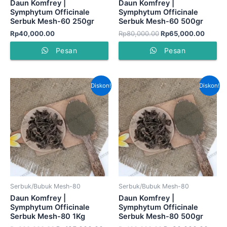
Daun Komfrey |
Daun Komfrey |
Symphytum Officinale
Symphytum Officinale
Serbuk Mesh-60 250gr
Serbuk Mesh-60 500gr
Rp
40,000.00
Rp
80,000.00
Rp
65,000.00
Pesan
Pesan
Harga
Harga
Harga
Harg
Diskon!
Diskon!
aslinya
saat
aslinya
saat
adalah:
ini
adalah:
ini
Rp200,000.00.
adalah:
Rp100,000.00.
adala
Rp135,000.00.
Rp80
Serbuk/Bubuk Mesh-80
Serbuk/Bubuk Mesh-80
Daun Komfrey |
Daun Komfrey |
Symphytum Officinale
Symphytum Officinale
Serbuk Mesh-80 1Kg
Serbuk Mesh-80 500gr