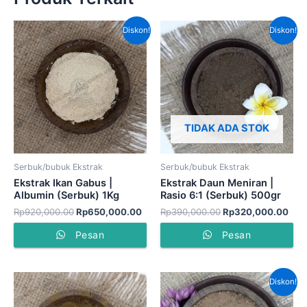
Harga
Harga
Harga
Har
Diskon!
Diskon!
aslinya
saat
aslinya
saat
adalah:
ini
adalah:
ini
Rp920,000.00.
adalah:
Rp390,000.00.
adal
Rp650,000.00.
Rp3
TIDAK ADA STOK
Serbuk/bubuk Ekstrak
Serbuk/bubuk Ekstrak
Ekstrak Ikan Gabus |
Ekstrak Daun Meniran |
Albumin (Serbuk) 1Kg
Rasio 6:1 (Serbuk) 500gr
Rp
920,000.00
Rp
650,000.00
Rp
390,000.00
Rp
320,000.00
Pesan
Pesan
Harga
Har
Diskon!
aslinya
saat
adalah:
ini