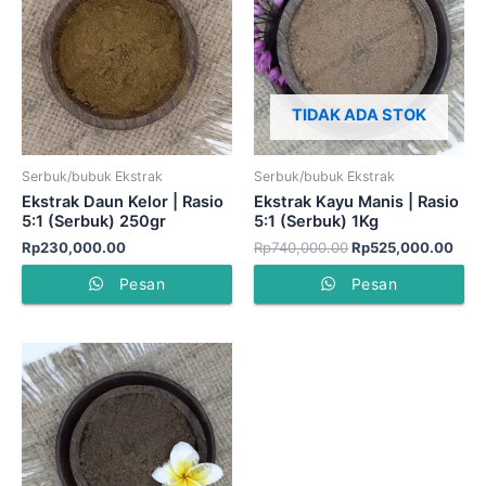
Rp740,000.00.
adal
Rp52
TIDAK ADA STOK
Serbuk/bubuk Ekstrak
Serbuk/bubuk Ekstrak
Ekstrak Daun Kelor | Rasio
Ekstrak Kayu Manis | Rasio
5:1 (Serbuk) 250gr
5:1 (Serbuk) 1Kg
Rp
230,000.00
Rp
740,000.00
Rp
525,000.00
Pesan
Pesan