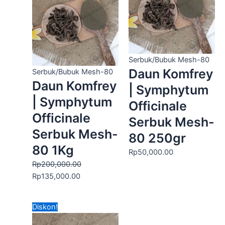
Rp200,000.00.
adalah:
Rp135,000.00.
Serbuk/Bubuk Mesh-80
Daun Komfrey
Serbuk/Bubuk Mesh-80
Daun Komfrey
| Symphytum
| Symphytum
Officinale
Officinale
Serbuk Mesh-
Serbuk Mesh-
80 250gr
80 1Kg
Rp
50,000.00
Rp
200,000.00
Rp
135,000.00
Harga
Harga
Diskon!
aslinya
saat