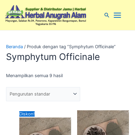
Lewati
Main
ke
Cari
Menu
konten
Beranda
/ Produk dengan tag “Symphytum Officinale”
Symphytum Officinale
Menampilkan semua 9 hasil
Harga
Harga
Diskon!
aslinya
saat
adalah:
ini