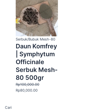
adalah:
ini
Rp100,000.00.
adalah:
Rp80,000.00.
Serbuk/Bubuk Mesh-80
Daun Komfrey
| Symphytum
Officinale
Serbuk Mesh-
80 500gr
Rp
100,000.00
Rp
80,000.00
Cari