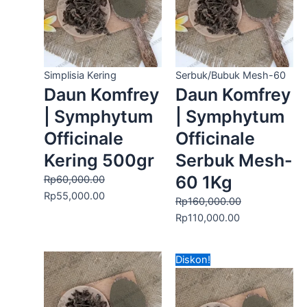
Rp55,000.00.
Rp110,000.00.
Simplisia Kering
Serbuk/Bubuk Mesh-60
Daun Komfrey
Daun Komfrey
| Symphytum
| Symphytum
Officinale
Officinale
Kering 500gr
Serbuk Mesh-
60 1Kg
Rp
60,000.00
Rp
55,000.00
Rp
160,000.00
Rp
110,000.00
Harga
Harga
Diskon!
aslinya
saat
adalah:
ini