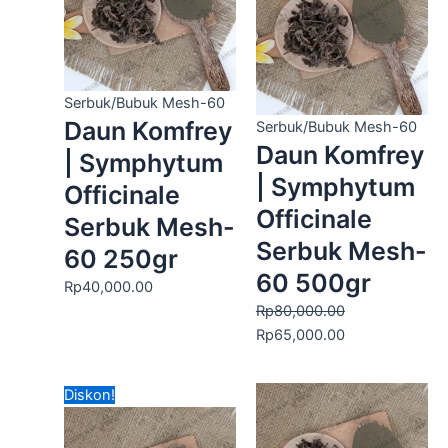
Rp80,000.00.
adalah:
Rp65,000.00.
Serbuk/Bubuk Mesh-60
Daun Komfrey
Serbuk/Bubuk Mesh-60
Daun Komfrey
| Symphytum
| Symphytum
Officinale
Officinale
Serbuk Mesh-
Serbuk Mesh-
60 250gr
60 500gr
Rp
40,000.00
Rp
80,000.00
Rp
65,000.00
Harga
Harga
Diskon!
aslinya
saat
adalah:
ini