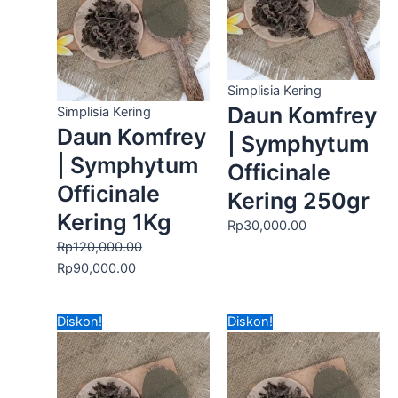
Rp120,000.00.
adalah:
Rp90,000.00.
Simplisia Kering
Daun Komfrey
Simplisia Kering
Daun Komfrey
| Symphytum
| Symphytum
Officinale
Officinale
Kering 250gr
Kering 1Kg
Rp
30,000.00
Rp
120,000.00
Rp
90,000.00
Harga
Harga
Harga
Harga
Diskon!
Diskon!
aslinya
saat
aslinya
saat
adalah:
ini
adalah:
ini
Rp60,000.00.
adalah:
Rp160,000.00.
adalah: