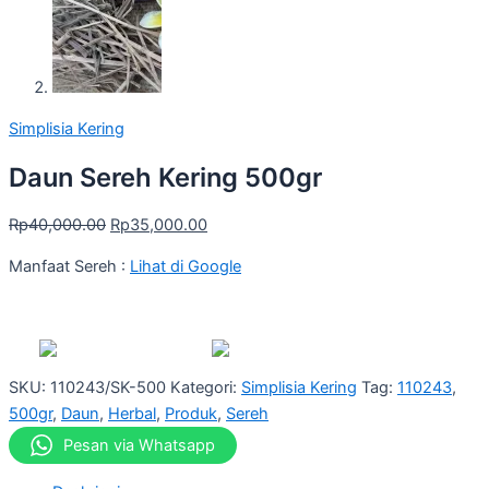
Simplisia Kering
Daun Sereh Kering 500gr
Rp
40,000.00
Rp
35,000.00
Manfaat Sereh :
Lihat di Google
SKU:
110243/SK-500
Kategori:
Simplisia Kering
Tag:
110243
,
500gr
,
Daun
,
Herbal
,
Produk
,
Sereh
Pesan via Whatsapp