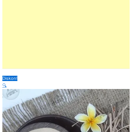
Diskon!
🔍