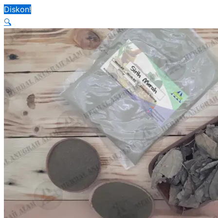
Diskon!
🔍