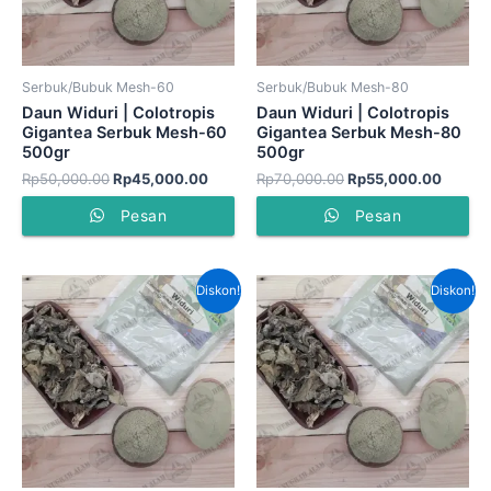
Serbuk/Bubuk Mesh-60
Serbuk/Bubuk Mesh-80
Daun Widuri | Colotropis
Daun Widuri | Colotropis
Gigantea Serbuk Mesh-60
Gigantea Serbuk Mesh-80
500gr
500gr
Rp
50,000.00
Rp
45,000.00
Rp
70,000.00
Rp
55,000.00
Pesan
Pesan
Harga
Harga
Harga
Harga
Diskon!
Diskon!
aslinya
saat
aslinya
saat
adalah:
ini
adalah:
ini
Rp100,000.00.
adalah:
Rp80,000.00.
adalah
Rp70,000.00.
Rp55,0