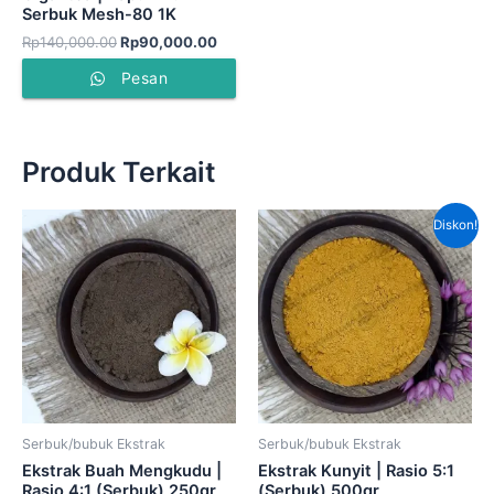
Serbuk Mesh-80 1K
Rp
140,000.00
Rp
90,000.00
Pesan
Produk Terkait
Harga
Har
Diskon!
aslinya
saat
adalah:
ini
Rp300,000.00.
adal
Rp2
Serbuk/bubuk Ekstrak
Serbuk/bubuk Ekstrak
Ekstrak Buah Mengkudu |
Ekstrak Kunyit | Rasio 5:1
Rasio 4:1 (Serbuk) 250gr
(Serbuk) 500gr