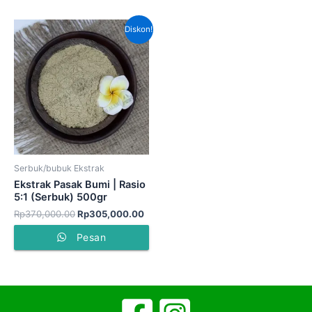
Harga
Harga
Diskon!
aslinya
saat
adalah:
ini
Rp370,000.00.
adalah:
Rp305,000.00.
Serbuk/bubuk Ekstrak
Ekstrak Pasak Bumi | Rasio
5:1 (Serbuk) 500gr
Rp
370,000.00
Rp
305,000.00
Pesan