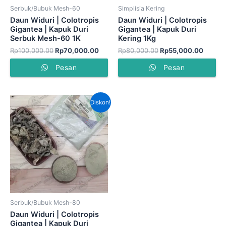
Serbuk/Bubuk Mesh-60
Simplisia Kering
Daun Widuri | Colotropis
Daun Widuri | Colotropis
Gigantea | Kapuk Duri
Gigantea | Kapuk Duri
Serbuk Mesh-60 1K
Kering 1Kg
Rp
100,000.00
Rp
70,000.00
Rp
80,000.00
Rp
55,000.00
Pesan
Pesan
Harga
Harga
Diskon!
aslinya
saat
adalah:
ini
Rp140,000.00.
adalah:
Rp90,000.00.
Serbuk/Bubuk Mesh-80
Daun Widuri | Colotropis
Gigantea | Kapuk Duri