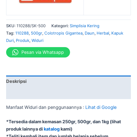
SKU:
110288/SK-500
Kategori:
Simplisia Kering
Tag:
110288
,
500gr
,
Colotropis Gigantea
,
Daun
,
Herbal
,
Kapuk
Duri
,
Produk
,
Widuri
Pesan via Whatsapp
Deskripsi
Informasi Tambahan
Manfaat Widuri dan penggunaannya :
Lihat di Google
*Tersedia dalam kemasan 250gr, 500gr, dan 1kg (lihat
produk lainnya di
katalog
kami)
*Teliti kembali item dan jumlah belanja sebelum