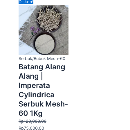
Harga
Harga
Diskon!
aslinya
saat
adalah:
ini
Rp120,000.00.
adalah:
Rp75,000.00.
Serbuk/Bubuk Mesh-60
Batang Alang
Alang |
Imperata
Cylindrica
Serbuk Mesh-
60 1Kg
Rp
120,000.00
Rp
75,000.00