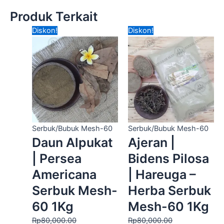
Produk Terkait
Harga
Harga
Harga
Harga
Diskon!
Diskon!
aslinya
saat
aslinya
saat
adalah:
ini
adalah:
ini
Rp80,000.00.
adalah:
Rp80,000.00.
adalah:
Rp50,000.00.
Rp50,000.00.
Serbuk/Bubuk Mesh-60
Serbuk/Bubuk Mesh-60
Daun Alpukat
Ajeran |
| Persea
Bidens Pilosa
Americana
| Hareuga –
Serbuk Mesh-
Herba Serbuk
60 1Kg
Mesh-60 1Kg
Rp
80,000.00
Rp
80,000.00