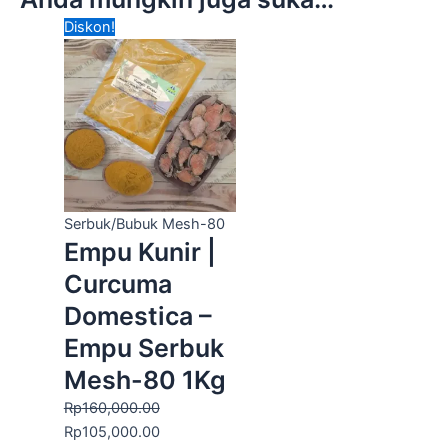
Harga
Harga
Diskon!
aslinya
saat
adalah:
ini
Rp160,000.00.
adalah:
Rp105,000.00.
Serbuk/Bubuk Mesh-80
Empu Kunir |
Curcuma
Domestica –
Empu Serbuk
Mesh-80 1Kg
Rp
160,000.00
Rp
105,000.00