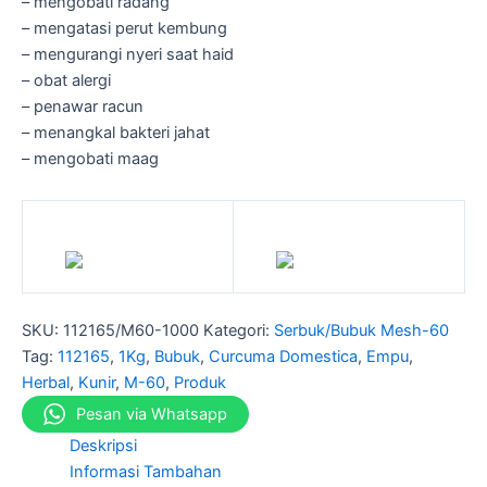
– mengobati radang
– mengatasi perut kembung
– mengurangi nyeri saat haid
– obat alergi
– penawar racun
– menangkal bakteri jahat
– mengobati maag
SKU:
112165/M60-1000
Kategori:
Serbuk/Bubuk Mesh-60
Tag:
112165
,
1Kg
,
Bubuk
,
Curcuma Domestica
,
Empu
,
Herbal
,
Kunir
,
M-60
,
Produk
Pesan via Whatsapp
Deskripsi
Informasi Tambahan