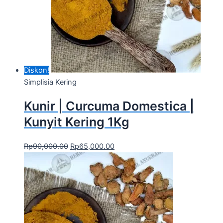
Diskon!
Simplisia Kering
Kunir | Curcuma Domestica |
Kunyit Kering 1Kg
Rp
90,000.00
Rp
65,000.00