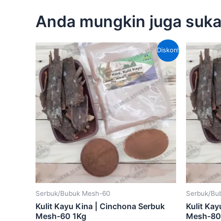
Anda mungkin juga suk
Harga
Harga
Diskon!
aslinya
saat
adalah:
ini
Rp100,000.00.
adalah:
Rp65,000.00.
Serbuk/Bubuk Mesh-60
Serbuk/Bu
Kulit Kayu Kina | Cinchona Serbuk
Kulit Ka
Mesh-60 1Kg
Mesh-80