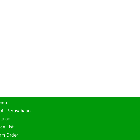
ome
ofil Perusahaan
talog
ice List
rm Order