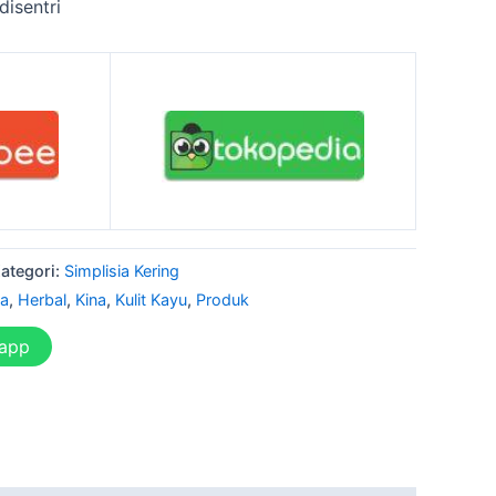
disentri
ategori:
Simplisia Kering
na
,
Herbal
,
Kina
,
Kulit Kayu
,
Produk
sapp