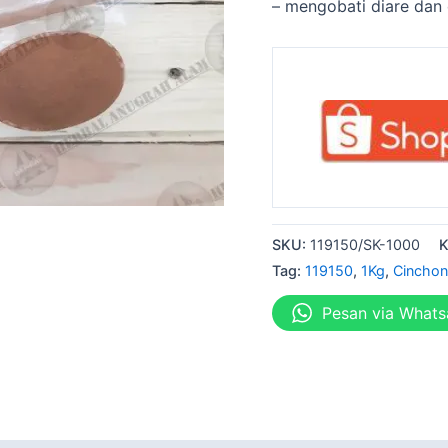
– mengobati diare dan 
SKU:
119150/SK-1000
K
Tag:
119150
,
1Kg
,
Cincho
Pesan via What