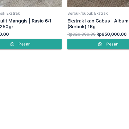
uk Ekstrak
Serbuk/bubuk Ekstrak
ulit Manggis | Rasio 6:1
Ekstrak Ikan Gabus | Album
 250gr
(Serbuk) 1Kg
0.00
Rp
920,000.00
Rp
650,000.00
Pesan
Pesan