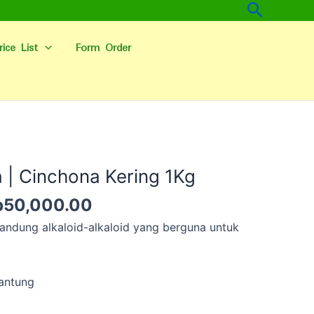
Cari
rice List
Form Order
arga
Harga
linya
saat
a | Cinchona Kering 1Kg
alah:
ini
p
50,000.00
p70,000.00.
adalah:
Rp50,000.00.
andung alkaloid-alkaloid yang berguna untuk
jantung