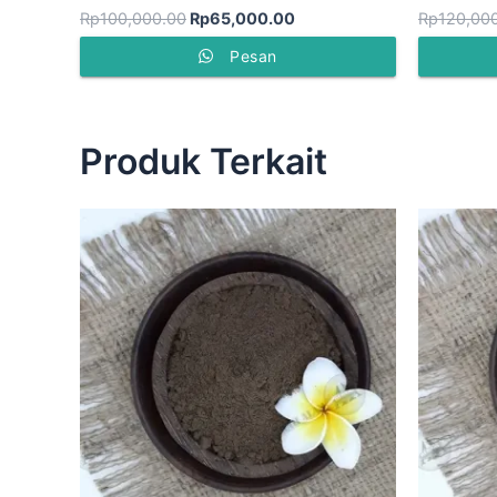
Rp
100,000.00
Rp
65,000.00
Rp
120,00
Pesan
Produk Terkait