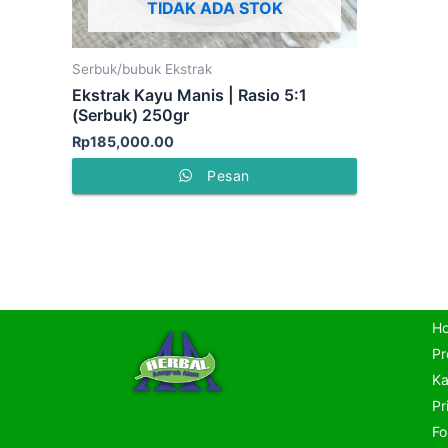
TIDAK ADA STOK
Serbuk/bubuk Ekstrak
Ekstrak Kayu Manis | Rasio 5:1
(Serbuk) 250gr
Rp
185,000.00
Pesan
H
Pr
Ka
Pr
Fo