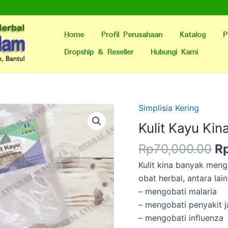
Home
Profil Perusahaan
Katalog
P
Dropship & Reseller
Hubungi Kami
H
Simplisia Kering
as
Kulit Kayu Kin
ad
Rp
70,000.00
R
R
Kulit kina banyak meng
obat herbal, antara lain
– mengobati malaria
– mengobati penyakit 
– mengobati influenza