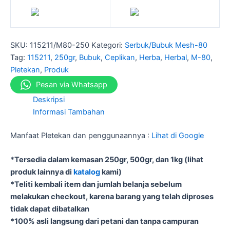
SKU:
115211/M80-250
Kategori:
Serbuk/Bubuk Mesh-80
Tag:
115211
,
250gr
,
Bubuk
,
Ceplikan
,
Herba
,
Herbal
,
M-80
,
Pletekan
,
Produk
Pesan via Whatsapp
Deskripsi
Informasi Tambahan
Manfaat Pletekan dan penggunaannya :
Lihat di Google
*Tersedia dalam kemasan 250gr, 500gr, dan 1kg (lihat
produk lainnya di
katalog
kami)
*Teliti kembali item dan jumlah belanja sebelum
melakukan checkout, karena barang yang telah diproses
tidak dapat dibatalkan
*100% asli langsung dari petani dan tanpa campuran