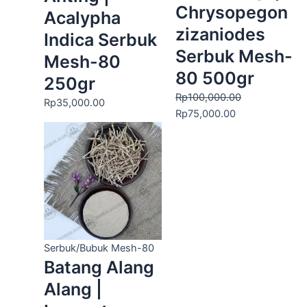
Chrysopegon
Acalypha
zizaniodes
Indica Serbuk
Serbuk Mesh-
Mesh-80
80 500gr
250gr
Rp
100,000.00
Rp
35,000.00
Rp
75,000.00
Serbuk/Bubuk Mesh-80
Batang Alang
Alang |