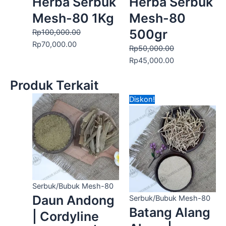
Herba Serbuk
Herba Serbuk
Mesh-80 1Kg
Mesh-80
500gr
Rp
100,000.00
Rp
70,000.00
Rp
50,000.00
Rp
45,000.00
Produk Terkait
Harga
Harga
Diskon!
aslinya
saat
adalah:
ini
Rp140,000.00.
adalah:
Rp95,000.00.
Serbuk/Bubuk Mesh-80
Daun Andong
Serbuk/Bubuk Mesh-80
Batang Alang
| Cordyline