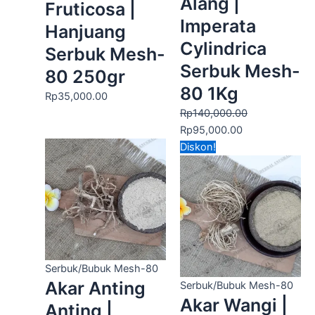
Alang |
Fruticosa |
Imperata
Hanjuang
Cylindrica
Serbuk Mesh-
Serbuk Mesh-
80 250gr
80 1Kg
Rp
35,000.00
Rp
140,000.00
Rp
95,000.00
Harga
Harga
Diskon!
aslinya
saat
adalah:
ini
Rp100,000.00.
adalah:
Rp75,000.00.
Serbuk/Bubuk Mesh-80
Akar Anting
Serbuk/Bubuk Mesh-80
Akar Wangi |
Anting |