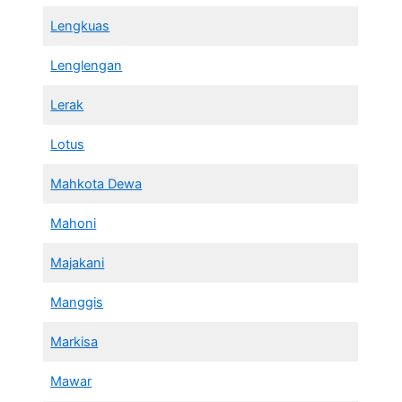
Lengkuas
Lenglengan
Lerak
Lotus
Mahkota Dewa
Mahoni
Majakani
Manggis
Markisa
Mawar