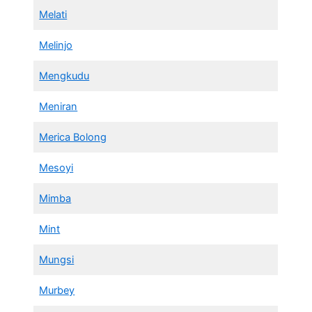
Melati
Melinjo
Mengkudu
Meniran
Merica Bolong
Mesoyi
Mimba
Mint
Mungsi
Murbey