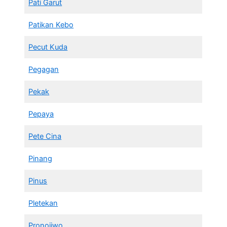
Pati Garut
Patikan Kebo
Pecut Kuda
Pegagan
Pekak
Pepaya
Pete Cina
Pinang
Pinus
Pletekan
Pronojiwo