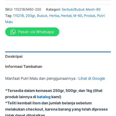
SKU:
115218/M60-250
Kategori:
Serbuk/Bubuk Mesh-60
Tag:
115218
,
250gr
,
Bubuk
,
Herba
,
Herbal
,
M-60
,
Produk
,
Putri
Malu
Pesan via Whatsapp
Deskripsi
Informasi Tambahan
Manfaat Putri Malu dan penggunaannya :
Lihat di Google
*Tersedia dalam kemasan 250gr, 500gr, dan 1kg (lihat
produk lainnya di
katalog
kami)
*Teliti kembali item dan jumlah belanja sebelum
melakukan checkout, karena barang yang telah diproses
tidak dapat dibatalkan