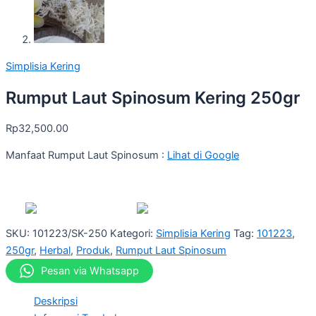
Simplisia Kering
Rumput Laut Spinosum Kering 250gr
Rp
32,500.00
Manfaat Rumput Laut Spinosum :
Lihat di Google
SKU:
101223/SK-250
Kategori:
Simplisia Kering
Tag:
101223
,
250gr
,
Herbal
,
Produk
,
Rumput Laut Spinosum
Pesan via Whatsapp
Deskripsi