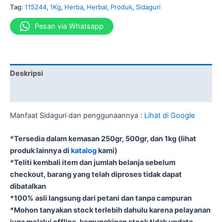
Tag:
115244
,
1Kg
,
Herba
,
Herbal
,
Produk
,
Sidaguri
Pesan via Whatsapp
Deskripsi
Informasi Tambahan
Manfaat Sidaguri dan penggunaannya :
Lihat di Google
*Tersedia dalam kemasan 250gr, 500gr, dan 1kg (lihat
produk lainnya di
katalog
kami)
*Teliti kembali item dan jumlah belanja sebelum
checkout, barang yang telah diproses tidak dapat
dibatalkan
*100% asli langsung dari petani dan tanpa campuran
*Mohon tanyakan stock terlebih dahulu karena pelayanan
juga melalui offline, kemungkinan stock tidak update