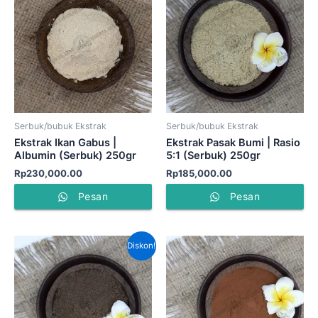
Serbuk/bubuk Ekstrak
Serbuk/bubuk Ekstrak
Ekstrak Ikan Gabus |
Ekstrak Pasak Bumi | Rasio
Albumin (Serbuk) 250gr
5:1 (Serbuk) 250gr
Rp
230,000.00
Rp
185,000.00
Pesan
Pesan
Harga
Harga
Diskon!
aslinya
saat
adalah:
ini
Rp780,000.00.
adalah:
Rp550,000.00.