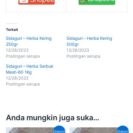
Terkait
Sidaguri – Herba Kering
Sidaguri – Herba Kering
250gr
500gr
12/28/2023
12/28/2023
Postingan serupa
Postingan serupa
Sidaguri – Herba Serbuk
Mesh-60 1Kg
12/28/2023
Postingan serupa
Anda mungkin juga suka…
Harga
Harga
Harga
Harga
Diskon!
Diskon!