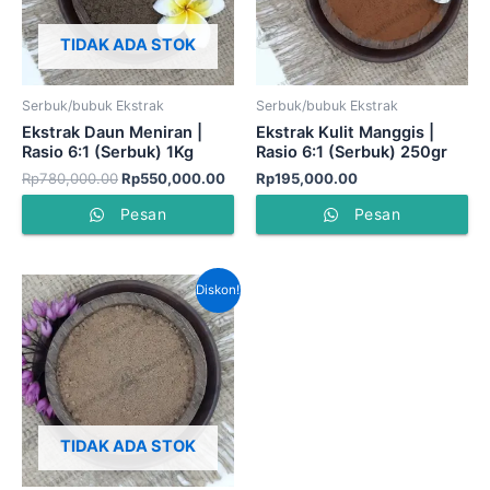
TIDAK ADA STOK
Serbuk/bubuk Ekstrak
Serbuk/bubuk Ekstrak
Ekstrak Daun Meniran |
Ekstrak Kulit Manggis |
Rasio 6:1 (Serbuk) 1Kg
Rasio 6:1 (Serbuk) 250gr
Rp
780,000.00
Rp
550,000.00
Rp
195,000.00
Pesan
Pesan
Harga
Harga
Diskon!
aslinya
saat
adalah:
ini
Rp740,000.00.
adalah:
Rp525,000.00.
TIDAK ADA STOK