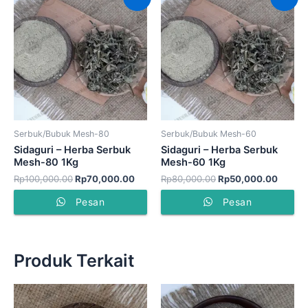
aslinya
saat
aslinya
saat
adalah:
ini
adalah:
ini
Rp100,000.00.
adalah:
Rp80,000.00.
adalah
Rp70,000.00.
Rp50,
Serbuk/Bubuk Mesh-80
Serbuk/Bubuk Mesh-60
Sidaguri – Herba Serbuk
Sidaguri – Herba Serbuk
Mesh-80 1Kg
Mesh-60 1Kg
Rp
100,000.00
Rp
70,000.00
Rp
80,000.00
Rp
50,000.00
Pesan
Pesan
Produk Terkait