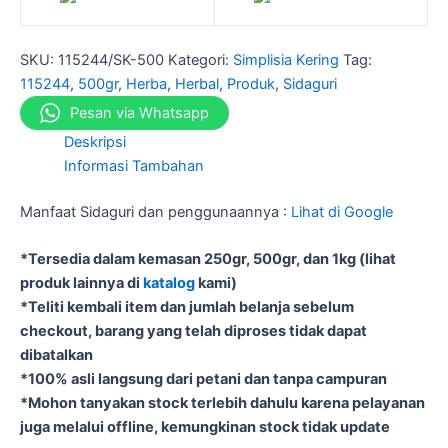
SKU:
115244/SK-500
Kategori:
Simplisia Kering
Tag:
115244
,
500gr
,
Herba
,
Herbal
,
Produk
,
Sidaguri
Pesan via Whatsapp
Deskripsi
Informasi Tambahan
Manfaat Sidaguri dan penggunaannya :
Lihat di Google
*Tersedia dalam kemasan 250gr, 500gr, dan 1kg (lihat
produk lainnya di
katalog
kami)
*Teliti kembali item dan jumlah belanja sebelum
checkout, barang yang telah diproses tidak dapat
dibatalkan
*100% asli langsung dari petani dan tanpa campuran
*Mohon tanyakan stock terlebih dahulu karena pelayanan
juga melalui offline, kemungkinan stock tidak update