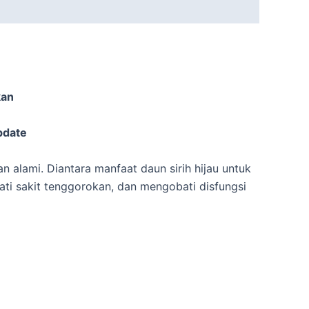
kan
pdate
n alami. Diantara manfaat daun sirih hijau untuk
ti sakit tenggorokan, dan mengobati disfungsi