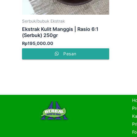
Serbuk/bubuk Ekstrak
Ekstrak Kulit Manggis | Rasio 6:1
(Serbuk) 250gr
Rp
195,000.00
Pesan
H
Pr
Ka
Pr
Fo