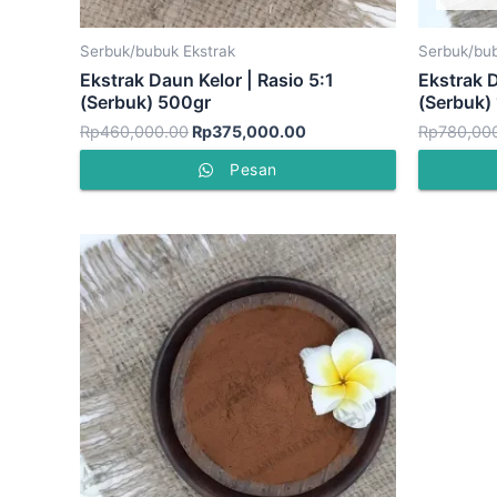
Serbuk/bubuk Ekstrak
Serbuk/bub
Ekstrak Daun Kelor | Rasio 5:1
Ekstrak 
(Serbuk) 500gr
(Serbuk)
Rp
460,000.00
Rp
375,000.00
Rp
780,00
Pesan