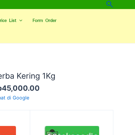
Cari
rice List
Form Order
arga
Harga
linya
saat
Herba Kering 1Kg
alah:
ini
p
45,000.00
p60,000.00.
adalah:
Rp45,000.00.
hat di Google