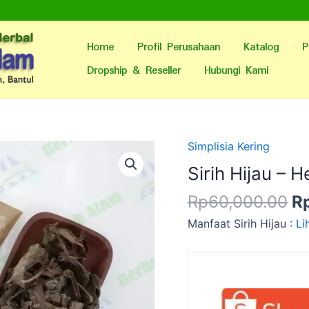
Home
Profil Perusahaan
Katalog
P
Dropship & Reseller
Hubungi Kami
H
Simplisia Kering
as
Sirih Hijau – 
ad
Rp
60,000.00
R
R
Manfaat Sirih Hijau :
Li