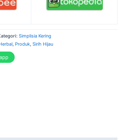
Kategori:
Simplisia Kering
Herbal
,
Produk
,
Sirih Hijau
sapp