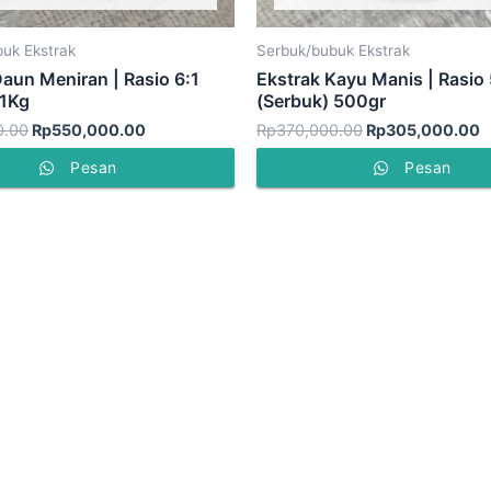
uk Ekstrak
Serbuk/bubuk Ekstrak
Daun Meniran | Rasio 6:1
Ekstrak Kayu Manis | Rasio 
 1Kg
(Serbuk) 500gr
0.00
Rp
550,000.00
Rp
370,000.00
Rp
305,000.00
Pesan
Pesan