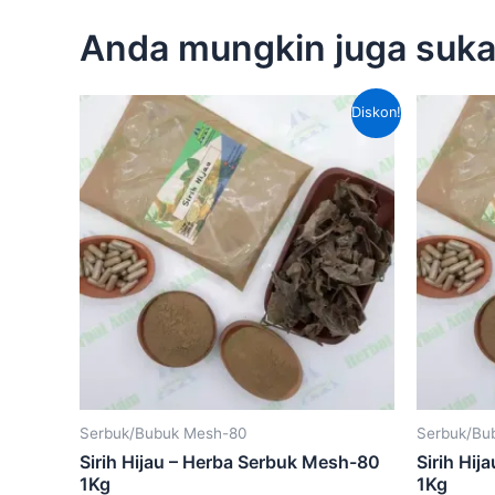
Anda mungkin juga suk
Harga
Harga
Diskon!
aslinya
saat
adalah:
ini
Rp120,000.00.
adalah:
Rp80,000.00.
Serbuk/Bubuk Mesh-80
Serbuk/Bu
Sirih Hijau – Herba Serbuk Mesh-80
Sirih Hi
1Kg
1Kg