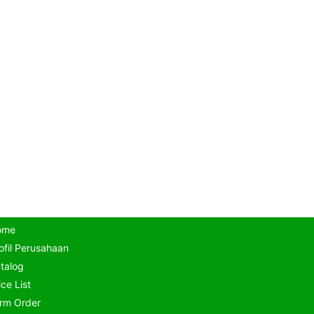
ome
ofil Perusahaan
talog
ice List
rm Order