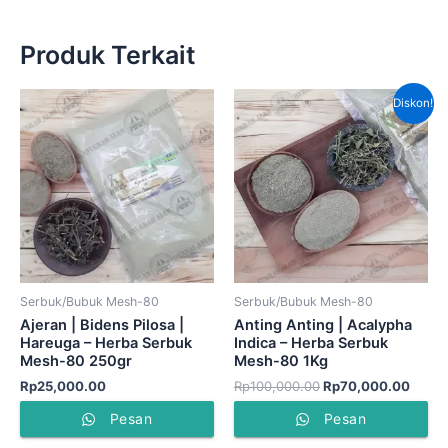
Produk Terkait
Harga
Harga
Diskon!
aslinya
saat
adalah:
ini
Rp100,000.00.
adala
Rp70,
Serbuk/Bubuk Mesh-80
Serbuk/Bubuk Mesh-80
Ajeran | Bidens Pilosa |
Anting Anting | Acalypha
Hareuga – Herba Serbuk
Indica – Herba Serbuk
Mesh-80 250gr
Mesh-80 1Kg
Rp
25,000.00
Rp
100,000.00
Rp
70,000.00
Pesan
Pesan