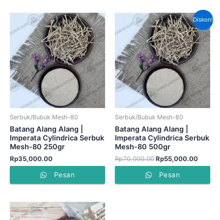
Harga
Harga
Diskon!
aslinya
saat
adalah:
ini
Rp70,000.00.
adalah
Rp55,0
Serbuk/Bubuk Mesh-80
Serbuk/Bubuk Mesh-80
Batang Alang Alang |
Batang Alang Alang |
Imperata Cylindrica Serbuk
Imperata Cylindrica Serbuk
Mesh-80 250gr
Mesh-80 500gr
Rp
35,000.00
Rp
70,000.00
Rp
55,000.00
Pesan
Pesan