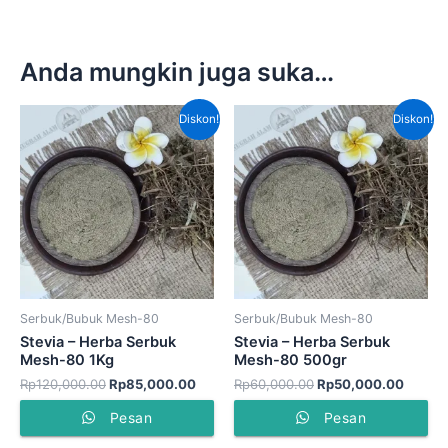
Anda mungkin juga suka…
Harga
Harga
Harga
Harga
Diskon!
Diskon!
aslinya
saat
aslinya
saat
adalah:
ini
adalah:
ini
Rp120,000.00.
adalah:
Rp60,000.00.
adalah
Rp85,000.00.
Rp50,
Serbuk/Bubuk Mesh-80
Serbuk/Bubuk Mesh-80
Stevia – Herba Serbuk
Stevia – Herba Serbuk
Mesh-80 1Kg
Mesh-80 500gr
Rp
120,000.00
Rp
85,000.00
Rp
60,000.00
Rp
50,000.00
Pesan
Pesan