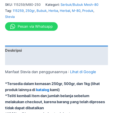
SKU:
115259/M80-250
Kategori:
Serbuk/Bubuk Mesh-80
Tag:
115259
,
250gr
,
Bubuk
,
Herba
,
Herbal
,
M-80
,
Produk
,
Stevia
Pesan via Whatsapp
Deskripsi
Informasi Tambahan
Manfaat Stevia dan penggunaannya :
Lihat di Google
*Tersedia dalam kemasan 250gr, 500gr, dan 1kg (lihat
produk lainnya di
katalog
kami)
*Teliti kembali item dan jumlah belanja sebelum
melakukan checkout, karena barang yang telah diproses
tidak dapat dibatalkan