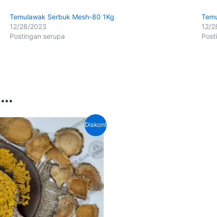
Temulawak Serbuk Mesh-80 1Kg
Temu
12/28/2023
12/2
Postingan serupa
Post
a…
Harga
Harga
Diskon!
aslinya
saat
adalah:
ini
Rp60,000.00.
adalah:
Rp45,000.00.