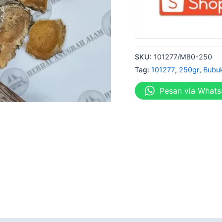
SKU:
101277/M80-250
Tag:
101277
,
250gr
,
Bubu
Pesan via What