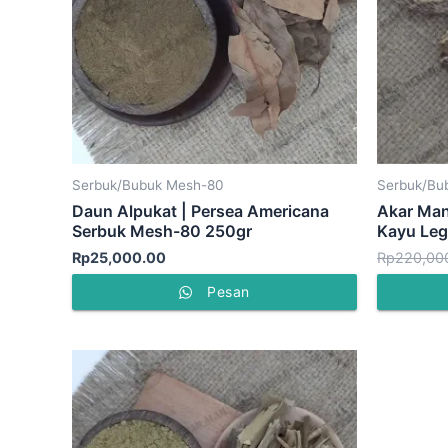
Serbuk/Bubuk Mesh-80
Serbuk/Bu
Daun Alpukat | Persea Americana
Akar Mani
Serbuk Mesh-80 250gr
Kayu Leg
Rp
25,000.00
Rp
220,00
Pesan