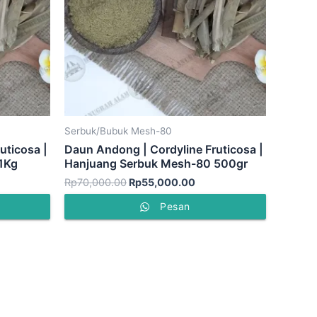
Serbuk/Bubuk Mesh-80
uticosa |
Daun Andong | Cordyline Fruticosa |
1Kg
Hanjuang Serbuk Mesh-80 500gr
Rp
70,000.00
Rp
55,000.00
Pesan