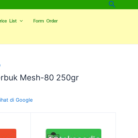
Cari
rice List
Form Order
0
rbuk Mesh-80 250gr
ihat di Google