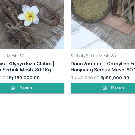
buk Mesh-80
Serbuk/Bubuk Mesh-80
s | Glycyrrhiza Glabra |
Daun Andong | Cordyline Fr
i Serbuk Mesh-80 1Kg
Hanjuang Serbuk Mesh-80 
0.00
Rp
150,000.00
Rp
140,000.00
Rp
90,000.00
Pesan
Pesan