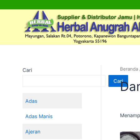
Lewati
ke
konten
Beranda
Cari
Cari
Da
Adas
Menampi
Adas Manis
Ajeran