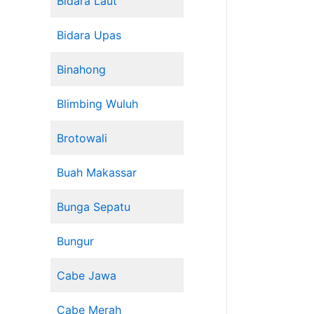
Bidara Laut
Bidara Upas
Binahong
Blimbing Wuluh
Brotowali
Buah Makassar
Bunga Sepatu
Bungur
Cabe Jawa
Cabe Merah