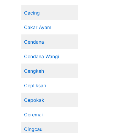
Cacing
Cakar Ayam
Cendana
Cendana Wangi
Cengkeh
Cepliksari
Cepokak
Ceremai
Cingcau