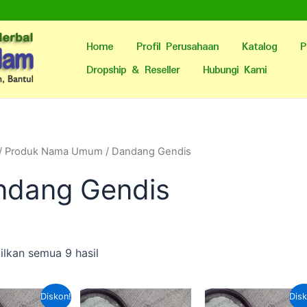
Home
Profil Perusahaan
Katalog
P
Dropship & Reseller
Hubungi Kami
/ Produk Nama Umum / Dandang Gendis
ndang Gendis
lkan semua 9 hasil
Harga
Harga
Harga
Harga
Diskon!
Disk
aslinya
saat
saat
aslinya