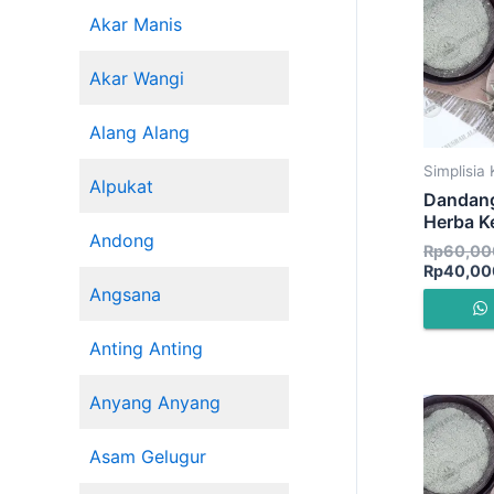
Akar Manis
Akar Wangi
Alang Alang
Simplisia 
Alpukat
Dandang
Herba K
Andong
Rp
60,00
Rp
40,00
Angsana
Anting Anting
Anyang Anyang
Asam Gelugur