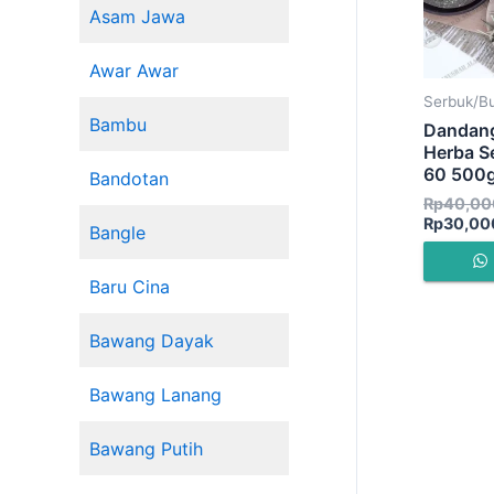
Asam Jawa
Awar Awar
Serbuk/B
Bambu
Dandang
Herba S
60 500g
Bandotan
Rp
40,00
Rp
30,00
Bangle
Baru Cina
Bawang Dayak
Bawang Lanang
Bawang Putih