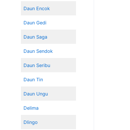
Daun Encok
Daun Gedi
Daun Saga
Daun Sendok
Daun Seribu
Daun Tin
Daun Ungu
Delima
Dlingo