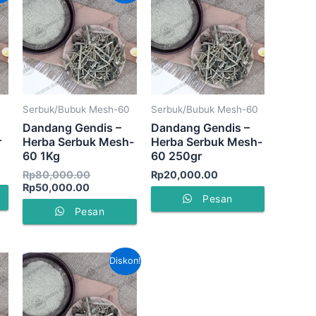
ini
adalah:
00.00.
adalah:
Rp80,000.00.
00.00.
Rp50,000.00.
Serbuk/Bubuk Mesh-60
Serbuk/Bubuk Mesh-60
Dandang Gendis –
Dandang Gendis –
r
Herba Serbuk Mesh-
Herba Serbuk Mesh-
60 1Kg
60 250gr
Rp
80,000.00
Rp
20,000.00
Rp
50,000.00
Pesan
Pesan
Harga
Harga
Diskon!
aslinya
saat
adalah:
ini
Rp50,000.00.
adalah:
Rp45,000.00.