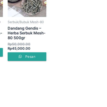
0
Serbuk/Bubuk Mesh-80
Dandang Gendis –
h-
Herba Serbuk Mesh-
80 500gr
Rp
50,000.00
Rp
45,000.00
Pesan