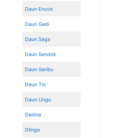
Daun Encok
Daun Gedi
Daun Saga
Daun Sendok
Daun Seribu
Daun Tin
Daun Ungu
Delima
Dlingo