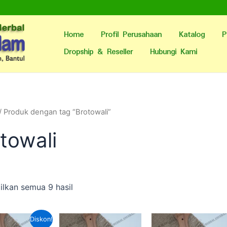
Home
Profil Perusahaan
Katalog
P
Dropship & Reseller
Hubungi Kami
/ Produk dengan tag “Brotowali”
towali
lkan semua 9 hasil
Harga
Harga
Diskon!
saat
aslinya