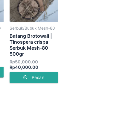
0
Serbuk/Bubuk Mesh-80
Batang Brotowali |
Tinospera crispa
Serbuk Mesh-80
500gr
Rp
50,000.00
Rp
40,000.00
Pesan