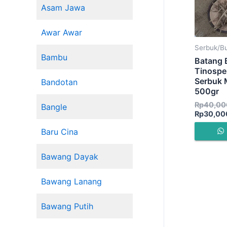
Asam Jawa
Awar Awar
Serbuk/B
Bambu
Batang B
Tinospe
Serbuk
Bandotan
500gr
Rp
40,00
Bangle
Rp
30,00
Baru Cina
Bawang Dayak
Bawang Lanang
Bawang Putih