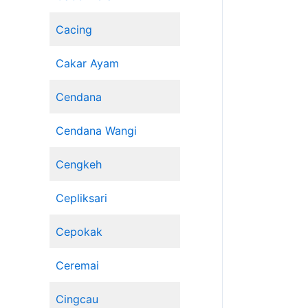
Cacing
Cakar Ayam
Cendana
Cendana Wangi
Cengkeh
Cepliksari
Cepokak
Ceremai
Cingcau