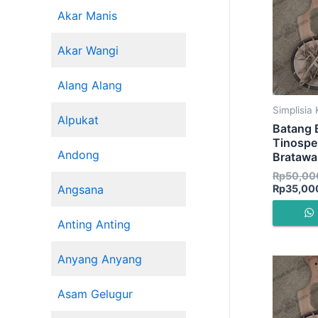
Akar Manis
Akar Wangi
Alang Alang
Simplisia 
Alpukat
Batang B
Tinosper
Andong
Bratawal
Rp
50,00
Rp
35,00
Angsana
Anting Anting
Anyang Anyang
Asam Gelugur