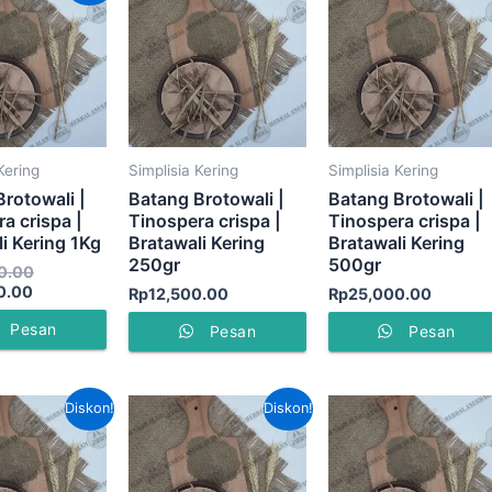
ini
adalah:
adalah:
Rp50,000.00.
Rp35,000.00.
Kering
Simplisia Kering
Simplisia Kering
rotowali |
Batang Brotowali |
Batang Brotowali |
a crispa |
Tinospera crispa |
Tinospera crispa |
i Kering 1Kg
Bratawali Kering
Bratawali Kering
250gr
500gr
0.00
0.00
Rp
12,500.00
Rp
25,000.00
Pesan
Pesan
Pesan
Harga
Harga
Harga
Harga
Diskon!
Diskon!
saat
aslinya
saat
aslinya
ini
adalah:
ini
adalah:
adalah:
Rp40,000.00.
adalah:
Rp100,000.00.
Rp30,000.00.
Rp65,000.00.