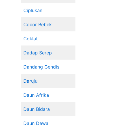
Ciplukan
Cocor Bebek
Coklat
Dadap Serep
Dandang Gendis
Daruju
Daun Afrika
Daun Bidara
Daun Dewa