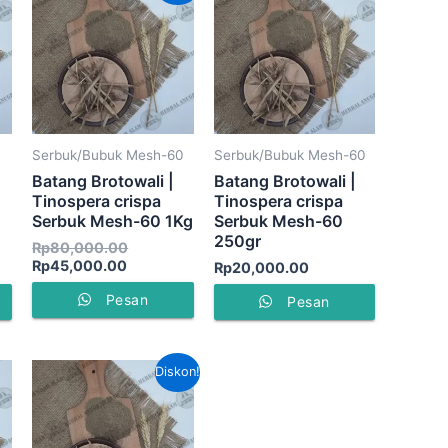
ini
adalah:
adalah:
Rp80,000.00.
Rp45,000.00.
Serbuk/Bubuk Mesh-60
Serbuk/Bubuk Mesh-60
Batang Brotowali |
Batang Brotowali |
Tinospera crispa
Tinospera crispa
Serbuk Mesh-60 1Kg
Serbuk Mesh-60
250gr
Rp
80,000.00
Rp
45,000.00
Rp
20,000.00
Pesan
Pesan
Harga
Harga
Diskon!
aslinya
saat
adalah:
ini
Rp50,000.00.
adalah:
Rp40,000.00.