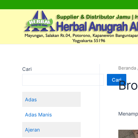
Lewati
ke
konten
Beranda
Cari
Cari
Bro
Adas
Menampi
Adas Manis
Ajeran