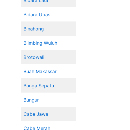
Bidara Laut
Bidara Upas
Binahong
Blimbing Wuluh
Brotowali
Buah Makassar
Bunga Sepatu
Bungur
Cabe Jawa
Cabe Merah