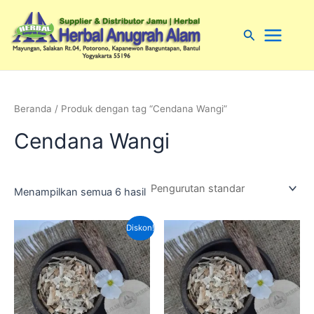
Lewati
Main
ke
Cari
Menu
konten
Beranda
/ Produk dengan tag “Cendana Wangi”
Cendana Wangi
Menampilkan semua 6 hasil
Harga
Harga
Diskon!
aslinya
saat
adalah:
ini
Rp70,000.00.
adalah:
Rp50,000.00.