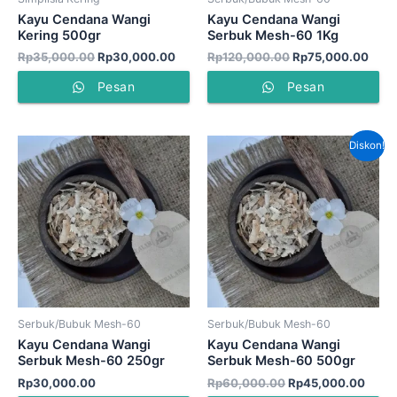
Kayu Cendana Wangi
Kayu Cendana Wangi
Kering 500gr
Serbuk Mesh-60 1Kg
Rp
35,000.00
Rp
30,000.00
Rp
120,000.00
Rp
75,000.00
Pesan
Pesan
Harga
Harg
Diskon!
aslinya
saat
adalah:
ini
Rp60,000.00.
adala
Rp45
Serbuk/Bubuk Mesh-60
Serbuk/Bubuk Mesh-60
Kayu Cendana Wangi
Kayu Cendana Wangi
Serbuk Mesh-60 250gr
Serbuk Mesh-60 500gr
Rp
30,000.00
Rp
60,000.00
Rp
45,000.00