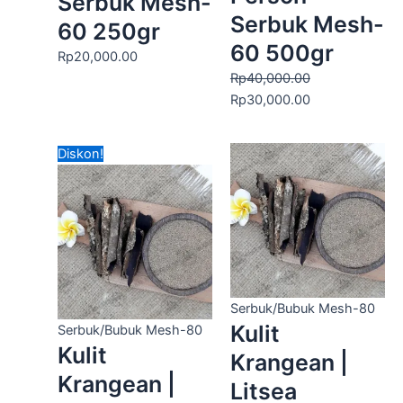
Serbuk Mesh-
Serbuk Mesh-
60 250gr
60 500gr
Rp
20,000.00
Rp
40,000.00
Rp
30,000.00
Harga
Harga
Diskon!
aslinya
saat
adalah:
ini
Rp100,000.00.
adalah:
Rp70,000.00.
Serbuk/Bubuk Mesh-80
Kulit
Serbuk/Bubuk Mesh-80
Kulit
Krangean |
Krangean |
Litsea