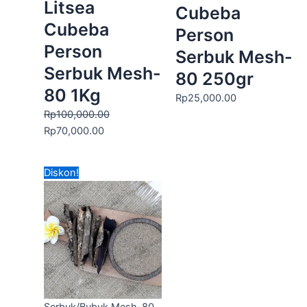
Litsea
Cubeba
Cubeba
Person
Person
Serbuk Mesh-
Serbuk Mesh-
80 250gr
80 1Kg
Rp
25,000.00
Rp
100,000.00
Rp
70,000.00
Harga
Harga
Diskon!
aslinya
saat
adalah:
ini
Rp50,000.00.
adalah:
Rp45,000.00.