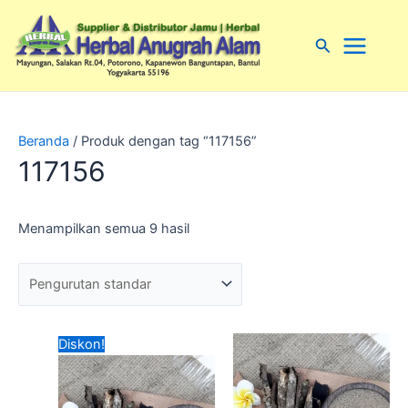
Lewati
Main
ke
Cari
Menu
konten
Beranda
/ Produk dengan tag “117156”
117156
Menampilkan semua 9 hasil
Harga
Harga
Diskon!
aslinya
saat
adalah:
ini