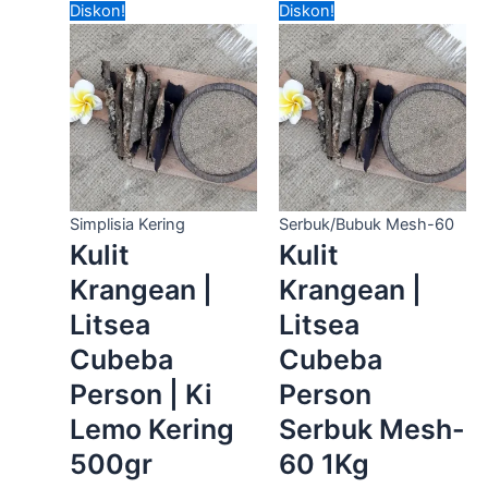
Harga
Harga
Harga
Harga
Diskon!
Diskon!
aslinya
saat
aslinya
saat
adalah:
ini
adalah:
ini
Rp30,000.00.
adalah:
Rp80,000.00.
adalah:
Rp25,000.00.
Rp50,000.00.
Simplisia Kering
Serbuk/Bubuk Mesh-60
Kulit
Kulit
Krangean |
Krangean |
Litsea
Litsea
Cubeba
Cubeba
Person | Ki
Person
Lemo Kering
Serbuk Mesh-
500gr
60 1Kg