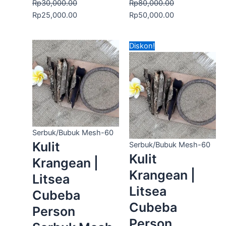
Rp
30,000.00
Rp
80,000.00
Rp
25,000.00
Rp
50,000.00
Harga
Harga
Diskon!
aslinya
saat
adalah:
ini
Rp40,000.00.
adalah:
Rp30,000.00.
Serbuk/Bubuk Mesh-60
Kulit
Serbuk/Bubuk Mesh-60
Kulit
Krangean |
Krangean |
Litsea
Litsea
Cubeba
Cubeba
Person
Person