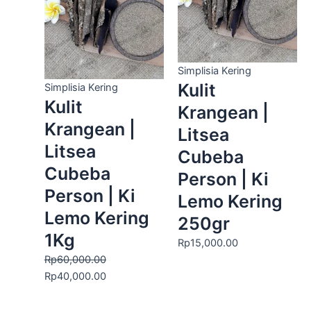
Rp60,000.00.
adalah:
Rp40,000.00.
Simplisia Kering
Kulit
Simplisia Kering
Kulit
Krangean |
Krangean |
Litsea
Litsea
Cubeba
Cubeba
Person | Ki
Person | Ki
Lemo Kering
Lemo Kering
250gr
1Kg
Rp
15,000.00
Rp
60,000.00
Rp
40,000.00