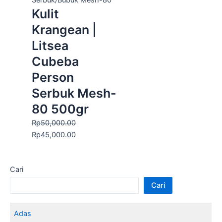
Serbuk/Bubuk Mesh-80
Kulit
Krangean |
Litsea
Cubeba
Person
Serbuk Mesh-
80 500gr
Rp
50,000.00
Rp
45,000.00
Cari
Cari
Adas