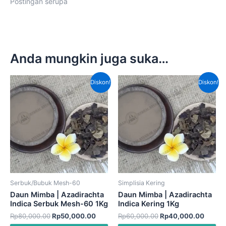
Postingan serupa
Anda mungkin juga suka…
Harga
Harga
Harga
Harga
Diskon!
Diskon!
aslinya
saat
aslinya
saat
adalah:
ini
adalah:
ini
Rp80,000.00.
adalah:
Rp60,000.00.
adalah
Rp50,000.00.
Rp40,
Serbuk/Bubuk Mesh-60
Simplisia Kering
Daun Mimba | Azadirachta
Daun Mimba | Azadirachta
Indica Serbuk Mesh-60 1Kg
Indica Kering 1Kg
Rp
80,000.00
Rp
50,000.00
Rp
60,000.00
Rp
40,000.00