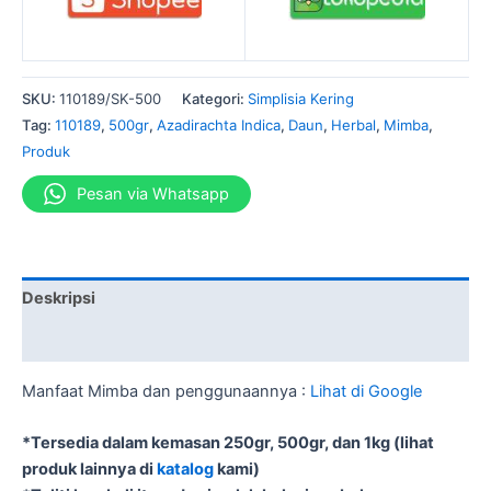
SKU:
110189/SK-500
Kategori:
Simplisia Kering
Tag:
110189
,
500gr
,
Azadirachta Indica
,
Daun
,
Herbal
,
Mimba
,
Produk
Pesan via Whatsapp
Deskripsi
Informasi Tambahan
Manfaat Mimba dan penggunaannya :
Lihat di Google
*Tersedia dalam kemasan 250gr, 500gr, dan 1kg (lihat
produk lainnya di
katalog
kami)