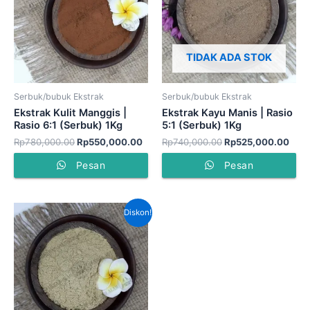
Rp550,000.00.
Rp52
TIDAK ADA STOK
Serbuk/bubuk Ekstrak
Serbuk/bubuk Ekstrak
Ekstrak Kulit Manggis |
Ekstrak Kayu Manis | Rasio
Rasio 6:1 (Serbuk) 1Kg
5:1 (Serbuk) 1Kg
Rp
780,000.00
Rp
550,000.00
Rp
740,000.00
Rp
525,000.00
Pesan
Pesan
Harga
Harga
Diskon!
aslinya
saat
adalah:
ini
Rp740,000.00.
adalah:
Rp525,000.00.