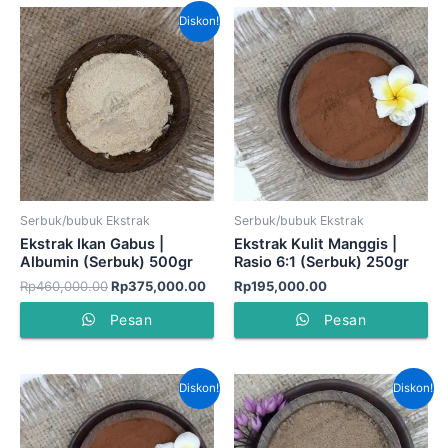
Harga
Harga
Diskon!
aslinya
saat
adalah:
ini
Rp460,000.00.
adalah:
Rp375,000.00.
Serbuk/bubuk Ekstrak
Serbuk/bubuk Ekstrak
Ekstrak Ikan Gabus |
Ekstrak Kulit Manggis |
Albumin (Serbuk) 500gr
Rasio 6:1 (Serbuk) 250gr
Rp
460,000.00
Rp
375,000.00
Rp
195,000.00
Pesan
Pesan
Harga
Harga
Harga
Har
Diskon!
Diskon!
aslinya
saat
aslinya
saat
adalah:
ini
adalah:
ini
Rp780,000.00.
adalah:
Rp740,000.00.
adal