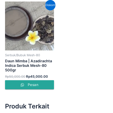
Harga
Harga
Diskon!
aslinya
saat
adalah:
ini
Rp50,000.00.
adalah:
Rp45,000.00.
Serbuk/Bubuk Mesh-80
Daun Mimba | Azadirachta
Indica Serbuk Mesh-80
500gr
Rp
50,000.00
Rp
45,000.00
Pesan
Produk Terkait