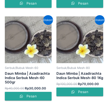
Pesan
Pesan
Harga
Harga
Harga
Harga
Diskon!
Diskon!
aslinya
saat
aslinya
saat
adalah:
ini
adalah:
ini
Rp40,000.00.
adalah:
Rp100,000.00.
adala
Rp30,000.00.
Rp70,
Serbuk/Bubuk Mesh-60
Serbuk/Bubuk Mesh-80
Daun Mimba | Azadirachta
Daun Mimba | Azadirachta
Indica Serbuk Mesh-60
Indica Serbuk Mesh-80 1Kg
500gr
Rp
100,000.00
Rp
70,000.00
Rp
40,000.00
Rp
30,000.00
Pesan
Pesan