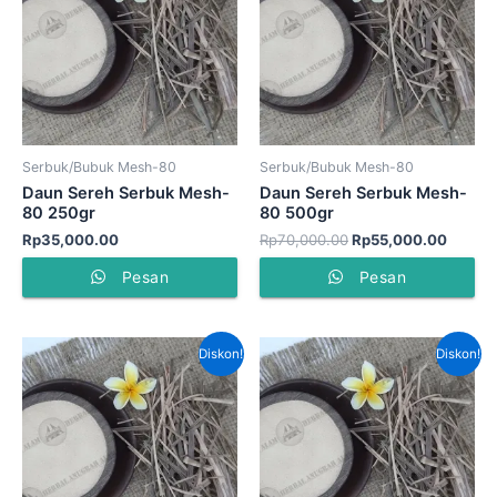
Rp55,0
Serbuk/Bubuk Mesh-80
Serbuk/Bubuk Mesh-80
Daun Sereh Serbuk Mesh-
Daun Sereh Serbuk Mesh-
80 250gr
80 500gr
Rp
35,000.00
Rp
70,000.00
Rp
55,000.00
Pesan
Pesan
Harga
Harga
Harga
Harga
Diskon!
Diskon!
aslinya
saat
aslinya
saat
adalah:
ini
adalah:
ini
Rp80,000.00.
adalah:
Rp60,000.00.
adalah
Rp60,000.00.
Rp45,