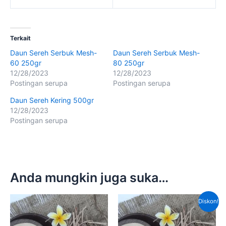
Terkait
Daun Sereh Serbuk Mesh-
Daun Sereh Serbuk Mesh-
60 250gr
80 250gr
12/28/2023
12/28/2023
Postingan serupa
Postingan serupa
Daun Sereh Kering 500gr
12/28/2023
Postingan serupa
Anda mungkin juga suka…
Harga
Harga
Diskon!
aslinya
saat
adalah:
ini
Rp70,000.00.
adalah