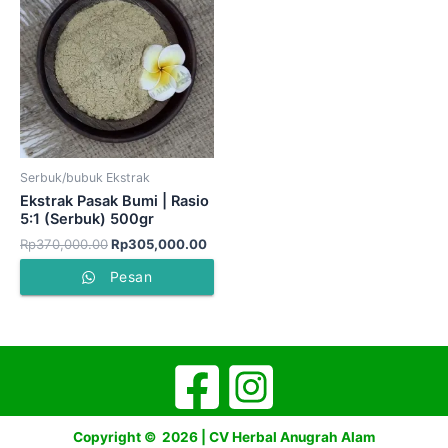
adalah:
ini
Rp370,000.00.
adalah:
Rp305,000.00.
Serbuk/bubuk Ekstrak
Ekstrak Pasak Bumi | Rasio
5:1 (Serbuk) 500gr
Rp
370,000.00
Rp
305,000.00
Pesan
Copyright © 2026 | CV Herbal Anugrah Alam