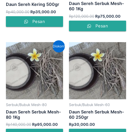
Daun Sereh Serbuk Mesh-
Daun Sereh Kering 500gr
60 1Kg
Rp
40,000.00
Rp
35,000.00
Rp
120,000.00
Rp
75,000.00
Pesan
Pesan
Harga
Harga
Diskon!
aslinya
saat
adalah:
ini
Rp140,000.00.
adalah:
Rp95,000.00.
Serbuk/Bubuk Mesh-80
Serbuk/Bubuk Mesh-60
Daun Sereh Serbuk Mesh-
Daun Sereh Serbuk Mesh-
80 1Kg
60 250gr
Rp
140,000.00
Rp
95,000.00
Rp
30,000.00