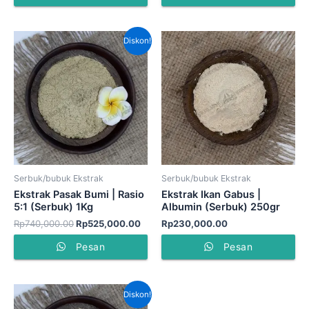
Harga
Harga
Diskon!
aslinya
saat
adalah:
ini
Rp740,000.00.
adalah:
Rp525,000.00.
Serbuk/bubuk Ekstrak
Serbuk/bubuk Ekstrak
Ekstrak Pasak Bumi | Rasio
Ekstrak Ikan Gabus |
5:1 (Serbuk) 1Kg
Albumin (Serbuk) 250gr
Rp
740,000.00
Rp
525,000.00
Rp
230,000.00
Pesan
Pesan
Harga
Harga
Diskon!
aslinya
saat