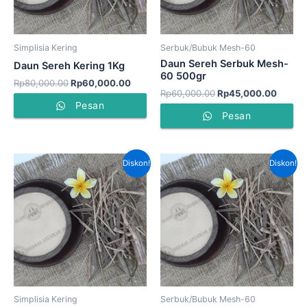
Simplisia Kering
Serbuk/Bubuk Mesh-60
Daun Sereh Serbuk Mesh-
Daun Sereh Kering 1Kg
60 500gr
Rp
80,000.00
Rp
60,000.00
Rp
60,000.00
Rp
45,000.00
Pesan
Pesan
Harga
Harga
Harga
Harga
Diskon!
Diskon!
aslinya
saat
aslinya
saat
adalah:
ini
adalah:
ini
Rp40,000.00.
adalah:
Rp120,000.00.
adala
Rp35,000.00.
Rp75,
Simplisia Kering
Serbuk/Bubuk Mesh-60