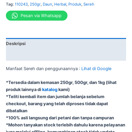
Tag:
110243
,
250gr
,
Daun
,
Herbal
,
Produk
,
Sereh
Pesan via Whatsapp
Deskripsi
Informasi Tambahan
Manfaat Sereh dan penggunaannya :
Lihat di Google
*Tersedia dalam kemasan 250gr, 500gr, dan 1kg (lihat
produk lainnya di
katalog
kami)
*Teliti kembali item dan jumlah belanja sebelum
checkout, barang yang telah diproses tidak dapat
dibatalkan
*100% asli langsung dari petani dan tanpa campuran
*Mohon tanyakan stock terlebih dahulu karena pelayanan
juga melalui offline, kemungkinan stock tidak update